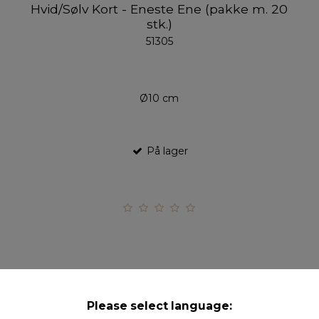
Hvid/Sølv Kort - Eneste Ene (pakke m. 20
stk.)
51305
Ø10 cm
På lager
Please select language:
Hvid/Sølv Kort - I Love You (pakke m. 20