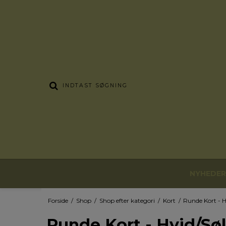
NYHEDER
Forside
/
Shop
/
Shop efter kategori
/
Kort
/
Runde Kort - H
Runde Kort - Hvid/Sø