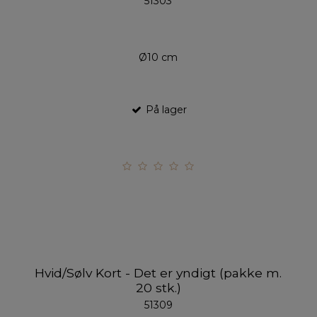
51303
Ø10 cm
På lager
Hvid/Sølv Kort - Det er yndigt (pakke m.
20 stk.)
51309