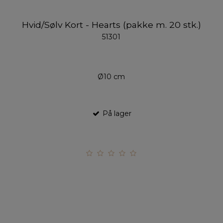
Hvid/Sølv Kort - Hearts (pakke m. 20 stk.)
51301
Ø10 cm
På lager