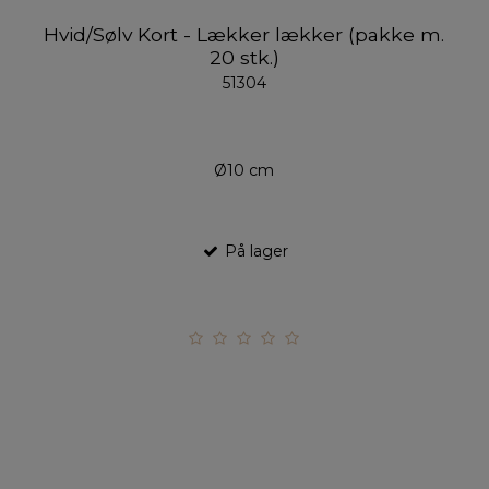
Hvid/Sølv Kort - Lækker lækker (pakke m.
20 stk.)
51304
Ø10 cm
På lager