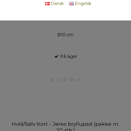
Dansk
Engelsk
stk.)
51302
Ø10 cm
På lager
Hvid/Sølv Kort - Jeres bryllupsd (pakke m.
20 stk.)