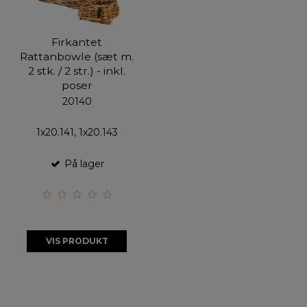
Firkantet
Rattanbowle (sæt m.
2 stk. / 2 str.) - inkl.
poser
20140
1x20.141, 1x20.143
På lager
VIS PRODUKT