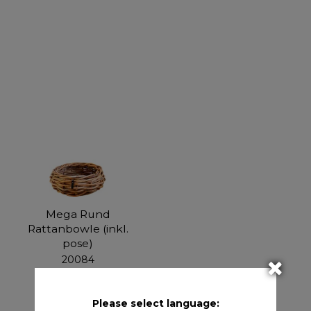
Mega Rund
Rattanbowle (inkl.
pose)
20084
Ø50/70 x H25 cm
Please select language: