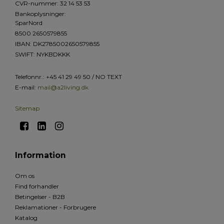
CVR-nummer
:
32 14 53 53
Bankoplysninger
:
SparNord
8500 2650579855
IBAN: DK2785002650579855
SWIFT: NYKBDKKK
Telefonnr.
:
+45 41 29 49 50 / NO TEXT
E-mail
:
mail@a2living.dk
Sitemap
Information
Om os
Find forhandler
Betingelser - B2B
Reklamationer - Forbrugere
Katalog