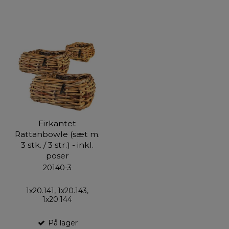
Firkantet
Rattanbowle (sæt m.
3 stk. / 3 str.) - inkl.
poser
20140-3
1x20.141, 1x20.143,
1x20.144
På lager