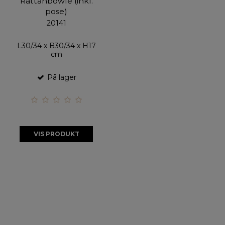
Rattanbowle (inkl.
pose)
20141
L30/34 x B30/34 x H17
cm
På lager
VIS PRODUKT