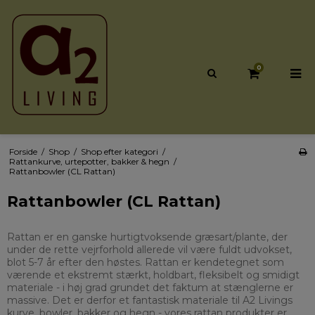
0
Forside
/
Shop
/
Shop efter kategori
/
Rattankurve, urtepotter, bakker & hegn
/
Rattanbowler (CL Rattan)
Rattanbowler (CL Rattan)
Rattan er en ganske hurtigtvoksende græsart/plante, der
under de rette vejrforhold allerede vil være fuldt udvokset,
blot 5-7 år efter den høstes. Rattan er kendetegnet som
værende et ekstremt stærkt, holdbart, fleksibelt og smidigt
materiale - i høj grad grundet det faktum at stænglerne er
massive. Det er derfor et fantastisk materiale til A2 Livings
kurve, bowler, bakker og hegn - vores rattan produkter er