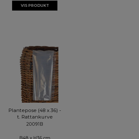
VIS PRODUKT
Plantepose (48 x 36) -
t. Rattankurve
20091B
B48 x H36 cm