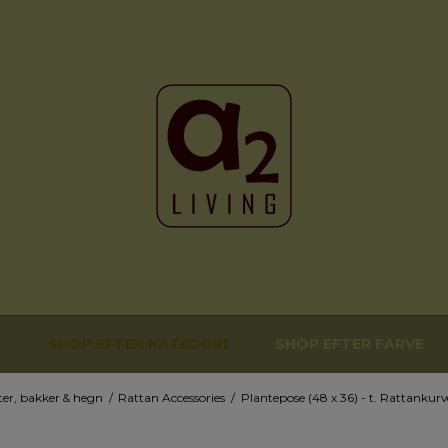
SHOP EFTER KATEGORI
SHOP EFTER FARVE
ter, bakker & hegn
/
Rattan Accessories
/
Plantepose (48 x 36) - t. Rattankurv