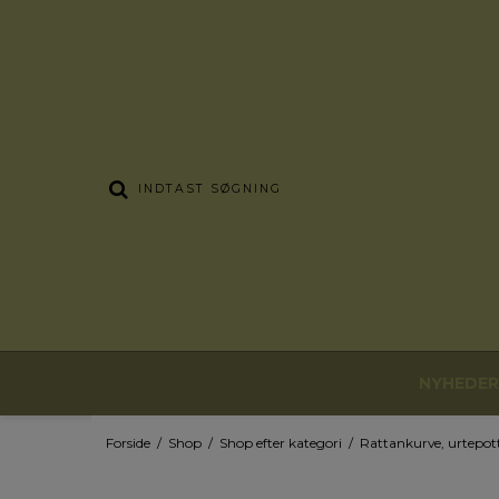
NYHEDER
Forside
/
Shop
/
Shop efter kategori
/
Rattankurve, urtepot