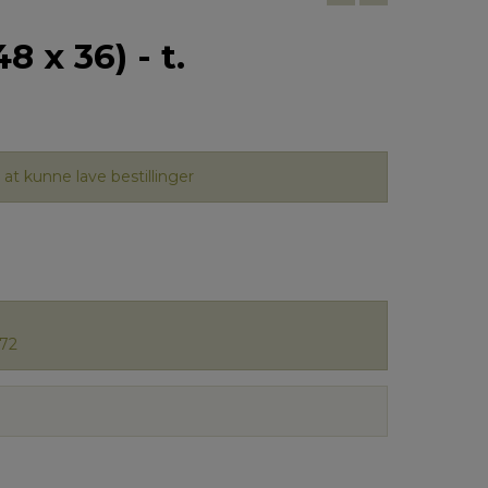
8 x 36) - t.
at kunne lave bestillinger
72