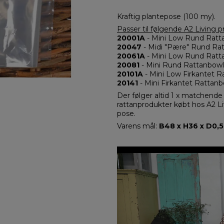
Kraftig plantepose (100 my).
Passer til følgende A2 Living p
20001A
- Mini Low Rund Ratt
20047
- Midi "Pære" Rund Rat
20061A
- Mini Low Rund Ratt
20081
- Mini Rund Rattanbow
20101A
- Mini Low Firkantet R
20141
- Mini Firkantet Rattan
Der følger altid 1 x matchend
rattanprodukter købt hos A2 Liv
pose.
Varens mål:
B48 x H36 x D0,5 