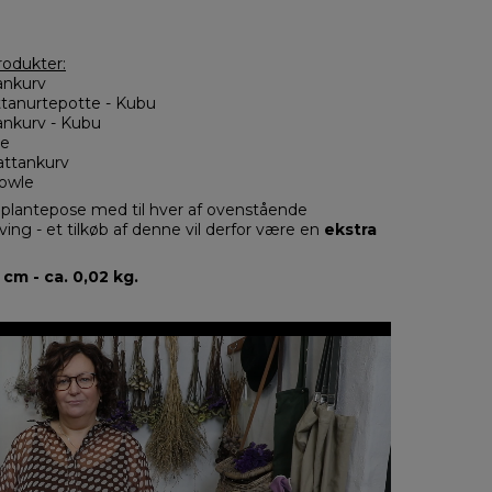
rodukter:
ankurv
tanurtepotte - Kubu
ankurv - Kubu
le
attankurv
bowle
e plantepose med til hver af ovenstående
ing - et tilkøb af denne vil derfor være en
ekstra
cm - ca. 0,02 kg.