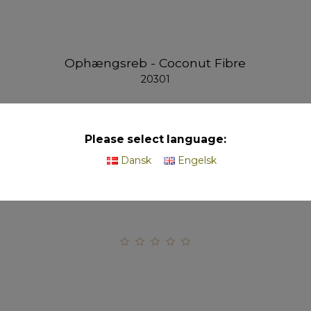
Ophængsreb - Coconut Fibre
20301
L60 cm
Please select language:
Dansk
Engelsk
På lager