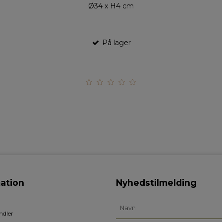
Ø34 x H4 cm
På lager
ation
Nyhedstilmelding
ndler