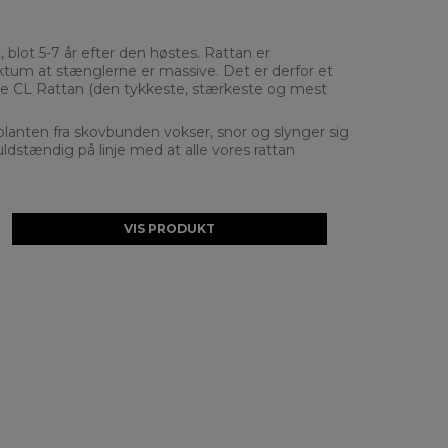
 blot 5-7 år efter den høstes. Rattan er
ktum at stænglerne er massive. Det er derfor et
tærke CL Rattan (den tykkeste, stærkeste og mest
planten fra skovbunden vokser, snor og slynger sig
ldstændig på linje med at alle vores rattan
VIS PRODUKT