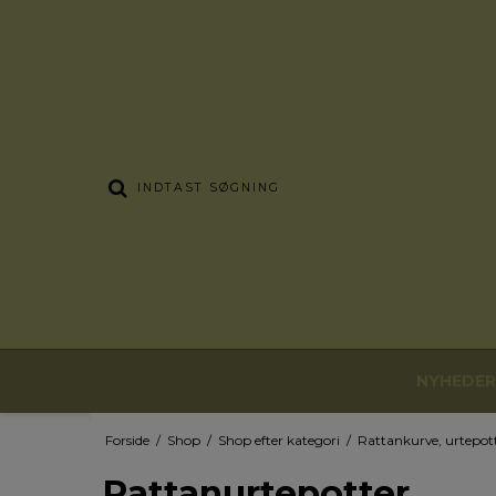
NYHEDER
Forside
/
Shop
/
Shop efter kategori
/
Rattankurve, urtepot
Rattanurtepotter