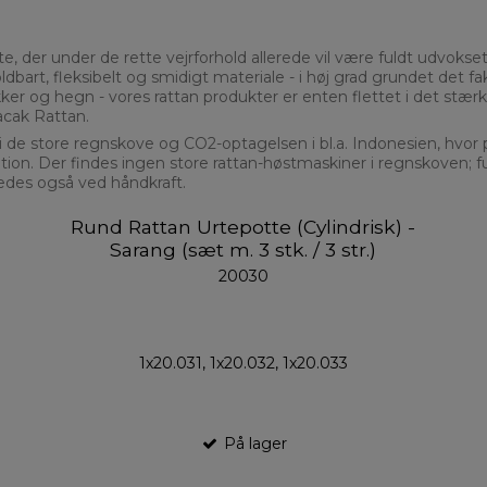
 der under de rette vejrforhold allerede vil være fuldt udvokset,
rt, fleksibelt og smidigt materiale - i høj grad grundet det fa
bakker og hegn - vores rattan produkter er enten flettet i det s
acak Rattan.
 i de store regnskove og CO2-optagelsen i bl.a. Indonesien, hvor 
ion. Der findes ingen store rattan-høstmaskiner i regnskoven; fu
ledes også ved håndkraft.
Rund Rattan Urtepotte (Cylindrisk) -
Sarang (sæt m. 3 stk. / 3 str.)
20030
1x20.031, 1x20.032, 1x20.033
På lager