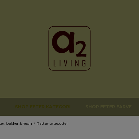
SHOP EFTER KATEGORI
SHOP EFTER FARVE
ter, bakker & hegn
/
Rattanurtepotter