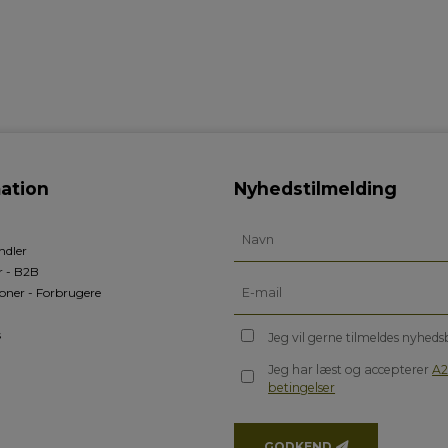
ation
Nyhedstilmelding
ndler
r - B2B
oner - Forbrugere
s
Jeg vil gerne tilmeldes nyhed
Jeg har læst og accepterer
A2
betingelser
GODKEND