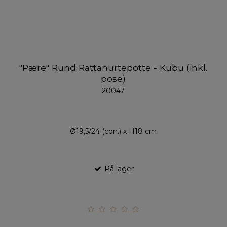
"Pære" Rund Rattanurtepotte - Kubu (inkl.
pose)
20047
Ø19,5/24 (con.) x H18 cm
På lager