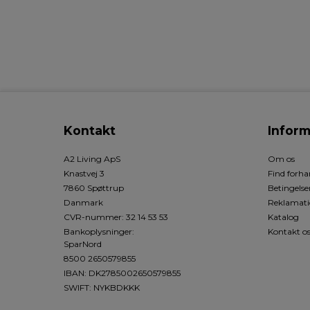
Kontakt
Inform
A2 Living ApS
Om os
Knastvej 3
Find forha
7860 Spøttrup
Betingelse
Danmark
Reklamati
CVR-nummer
:
32 14 53 53
Katalog
Bankoplysninger
:
Kontakt o
SparNord
8500 2650579855
IBAN: DK2785002650579855
SWIFT: NYKBDKKK