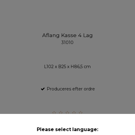
Aflang Kasse 4 Lag
31010
L102 x B25 x H86,5 cm
Produceres efter ordre
Please select language: