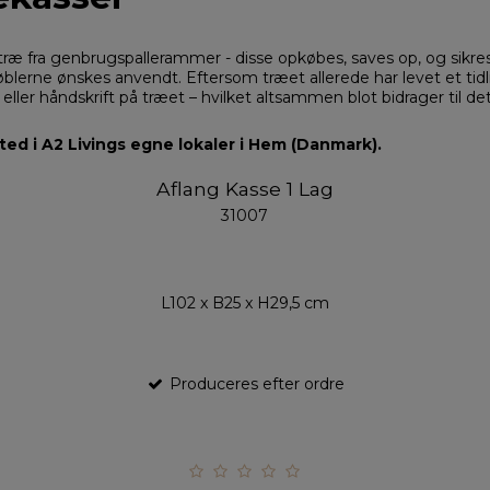
f træ fra genbrugspallerammer - disse opkøbes, saves op, og sikres
øblerne ønskes anvendt. Eftersom træet allerede har levet et tidlig
eller håndskrift på træet – hvilket altsammen blot bidrager til de
ed i A2 Livings egne lokaler i Hem (Danmark).
Aflang Kasse 1 Lag
31007
L102 x B25 x H29,5 cm
Produceres efter ordre