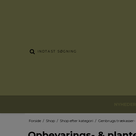
NYHEDER
Forside
/
Shop
/
Shop efter kategori
/
Genbrugs trækasser- 
Opbevarings- & plant