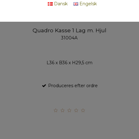
Dansk
Engelsk
Quadro Kasse 1 Lag m. Hjul
31004A
L36 x B36 x H29,5 cm
Produceres efter ordre