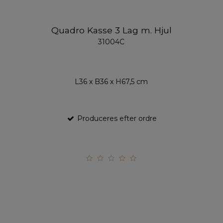
Quadro Kasse 3 Lag m. Hjul
31004C
L36 x B36 x H67,5 cm
Produceres efter ordre