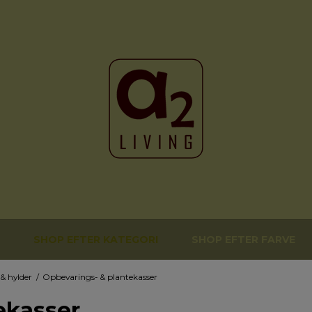
SHOP EFTER KATEGORI
SHOP EFTER FARVE
& hylder
/
Opbevarings- & plantekasser
ekasser