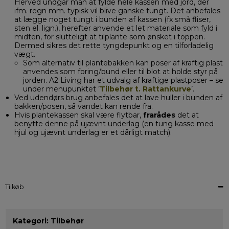
Herved undgår man at fylde hele kassen med jord, der
ifm. regn mm. typisk vil blive ganske tungt. Det anbefales
at lægge noget tungt i bunden af kassen (fx små fliser,
sten el. lign.), herefter anvende et let materiale som fyld i
midten, for slutteligt at tilplante som ønsket i toppen.
Dermed sikres det rette tyngdepunkt og en tilforladelig
vægt.
Som alternativ til plantebakken kan poser af kraftig plast
anvendes som foring/bund eller til blot at holde styr på
jorden. A2 Living har et udvalg af kraftige plastposer – se
under menupunktet ’
Tilbehør t. Rattankurve
’.
Ved udendørs brug anbefales det at lave huller i bunden af
bakken/posen, så vandet kan rende fra.
Hvis plantekassen skal være flytbar,
frarådes
det at
benytte denne på ujævnt underlag (en tung kasse med
hjul og ujævnt underlag er et dårligt match).
Tilkøb
Kategori:
Tilbehør