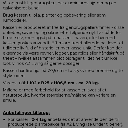
råt og rustikt genbrugstræ, har aluminiums hjørner og en
galvaniseret bund.
Brug kassen til bl.a. planter og opbevaring eller som
rumopdeler.
Kassen er produceret af træ fra genbrugspallerammer - disse
opkøbes, saves op, og sikres efterfølgende nyt liv - både for
træet selv, men også på terrassen, i haven, eller hvorend
kassen ønskes anvendt. Eftersom træet allerede har levet et
tidligere liv fuld af historie, er hver kasse unik. Derfor kan der
eksempelvis være revner, logoer, papirclips eller håndskrift på
træet – hvilket altsammen blot bidrager til det helt unikke
look vi hos A2 Living så gerne opsøger.
Kassen har fire hjul på Ø7,5 cm – to styks med bremse og to
styks uden.
Varens mål:
L102 x B25 x H86,5 cm - ca. 28 kg.
Målene er med forbehold for at kassen er lavet af et
naturprodukt, hvorfor størrelserne/målene kan variere en
smule.
Anbefalinger til brug:
For kasser i
2-4 lag
anbefales det at anvende den dertil
producerede plantebakke fra A2 Living (se under tilbehør).