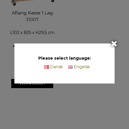
Aflang Kasse 1 Lag
31007
L102 x B25 x H29,5 cm
Produceres efter
ordre
Please select language:
Dansk
Engelsk
VIS PRODUKT