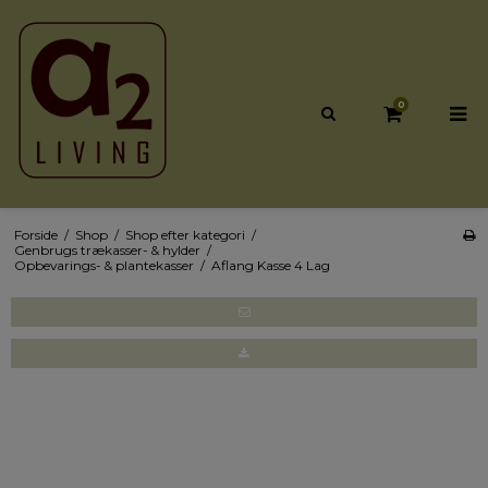
0
Forside
/
Shop
/
Shop efter kategori
/
Genbrugs trækasser- & hylder
/
Opbevarings- & plantekasser
/
Aflang Kasse 4 Lag