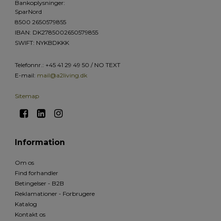
Bankoplysninger
:
SparNord
8500 2650579855
IBAN: DK2785002650579855
SWIFT: NYKBDKKK
Telefonnr.
:
+45 41 29 49 50 / NO TEXT
E-mail
:
mail@a2living.dk
Sitemap
Information
Om os
Find forhandler
Betingelser - B2B
Reklamationer - Forbrugere
Katalog
Kontakt os