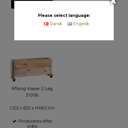
VIS PRODUKT
Please select language:
Dansk
Engelsk
Aflang Kasse 2 Lag
31008
L102 x B25 x H48,5 cm
Produceres efter
ordre