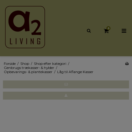
0
Forside
/
Shop
/
Shop efter kategori
/
Genbrugs trækasser- & hylder
/
Opbevarings- & plantekasser
/
Låg til Aflange Kasser