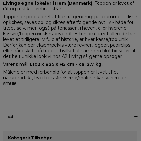
Livings egne lokaler i Hem (Danmark).
Toppen er lavet af
råt og rustikt genbrugstræ.
Toppen er produceret af træ fra genbrugspallerammer - disse
opkøbes, saves op, og sikres efterfølgende nyt liv - både for
træet selv, men også på terrassen, i haven, eller hvorend
kassen/toppen ønskes anvendt. Eftersom træet allerede har
levet et tidligere liv fuld af historie, er hver kasse/top unik.
Derfor kan der eksempelvis være revner, logoer, papirclips
eller håndskrift på træet – hvilket altsammen blot bidrager til
det helt unikke look vi hos A2 Living så gerne opsøger.
Varens mål:
L102 x B25 x H2 cm - ca. 2,7 kg.
Målene er med forbehold for at toppen er lavet af et
naturprodukt, hvorfor størrelserne/målene kan variere en
smule.
Tilkøb
Kategori:
Tilbehør