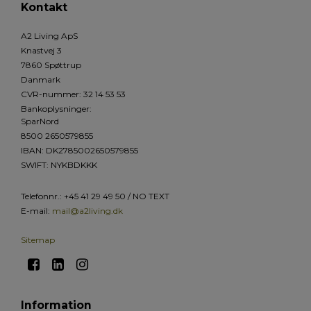
Kontakt
A2 Living ApS
Knastvej 3
7860 Spøttrup
Danmark
CVR-nummer
:
32 14 53 53
Bankoplysninger
:
SparNord
8500 2650579855
IBAN: DK2785002650579855
SWIFT: NYKBDKKK
Telefonnr.
:
+45 41 29 49 50 / NO TEXT
E-mail
:
mail@a2living.dk
Sitemap
Information