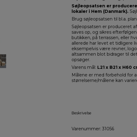
Søjleopsatsen er producere
lokaler i Hem (Danmark).
Søjl
Brug søjleopsatsen til bl.a. plan
Søjleopsatsen er produceret a
saves op, og sikres efterfølgend
butikken, på terrassen, eller
allerede har levet et tidligere l
eksempelvis være revner, logoer
altsammen blot bidrager til det
opsøger.
Varens mål:
L21 x B21 x H60 cm
Målene er med forbehold for at
størrelserne/målene kan varier
Beskrivelse
Varenummer: 31056