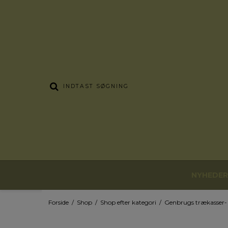
NYHEDER
Forside
/
Shop
/
Shop efter kategori
/
Genbrugs trækasser- 