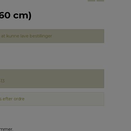
(60 cm)
at kunne lave bestillinger
13
 efter ordre
rammer.