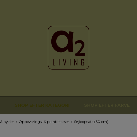
SHOP EFTER KATEGORI
SHOP EFTER FARVE
& hylder
/
Opbevarings- & plantekasser
/
Søjleopsats (60 cm)