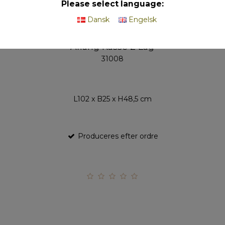
Please select language:
Dansk
Engelsk
Aflang Kasse 2 Lag
31008
L102 x B25 x H48,5 cm
Produceres efter ordre