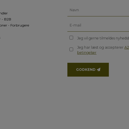
ndler
r - B2B
oner - Forbrugere
s
Jeg vil gerne tilmeldes nyhed
Jeg har læst og accepterer
A2
betingelser
GODKEND