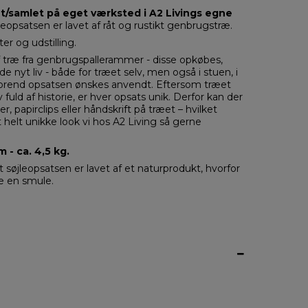
t/samlet på eget værksted i A2 Livings egne
eopsatsen er lavet af råt og rustikt genbrugstræ.
ter og udstilling.
f træ fra genbrugspallerammer - disse opkøbes,
e nyt liv - både for træet selv, men også i stuen, i
 hvorend opsatsen ønskes anvendt. Eftersom træet
iv fuld af historie, er hver opsats unik. Derfor kan der
, papirclips eller håndskrift på træet – hvilket
 helt unikke look vi hos A2 Living så gerne
 - ca. 4,5 kg.
 søjleopsatsen er lavet af et naturprodukt, hvorfor
e en smule.