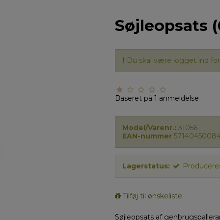
Søjleopsats 
Du skal være logget ind for 
Baseret på
1
anmeldelse
Model/Varenr.:
31056
EAN-nummer
57140450084
Lagerstatus:
Produceres
Tilføj til ønskeliste
Søjleopsats af genbrugspalle