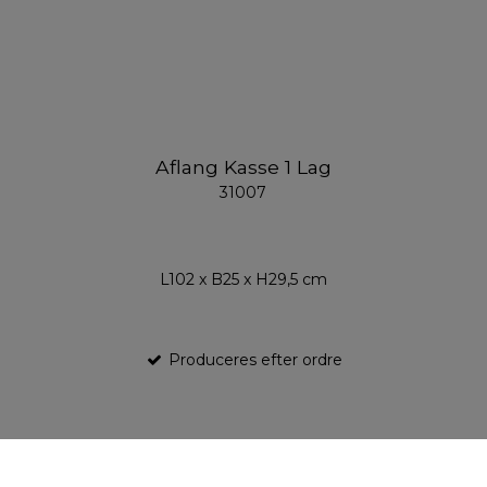
Aflang Kasse 1 Lag
31007
L102 x B25 x H29,5 cm
Produceres efter ordre