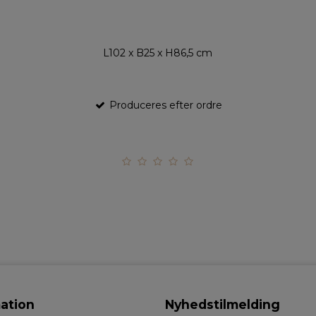
L102 x B25 x H86,5 cm
Produceres efter ordre
ation
Nyhedstilmelding