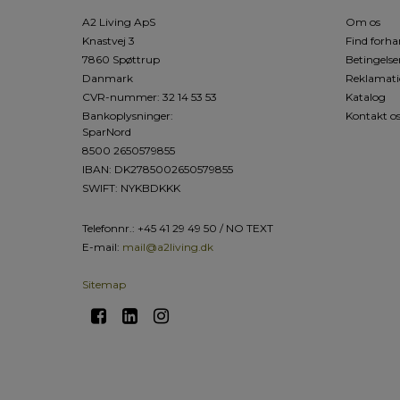
A2 Living ApS
Om os
Knastvej 3
Find forha
7860 Spøttrup
Betingelse
Danmark
Reklamati
CVR-nummer
:
32 14 53 53
Katalog
Bankoplysninger
:
Kontakt o
SparNord
8500 2650579855
IBAN: DK2785002650579855
SWIFT: NYKBDKKK
Telefonnr.
:
+45 41 29 49 50 / NO TEXT
E-mail
:
mail@a2living.dk
Sitemap