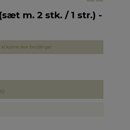
æt m. 2 stk. / 1 str.) -
at kunne lave bestillinger
82