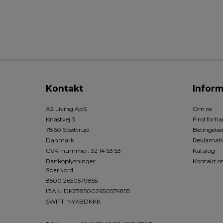
Kontakt
Inform
A2 Living ApS
Om os
Knastvej 3
Find forha
7860 Spøttrup
Betingelse
Danmark
Reklamati
CVR-nummer
:
32 14 53 53
Katalog
Bankoplysninger
:
Kontakt o
SparNord
8500 2650579855
IBAN: DK2785002650579855
SWIFT: NYKBDKKK