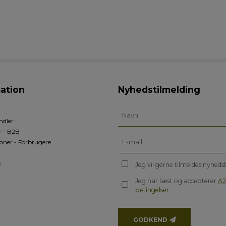
ation
Nyhedstilmelding
ndler
r - B2B
oner - Forbrugere
s
Jeg vil gerne tilmeldes nyhed
Jeg har læst og accepterer
A2
betingelser
GODKEND