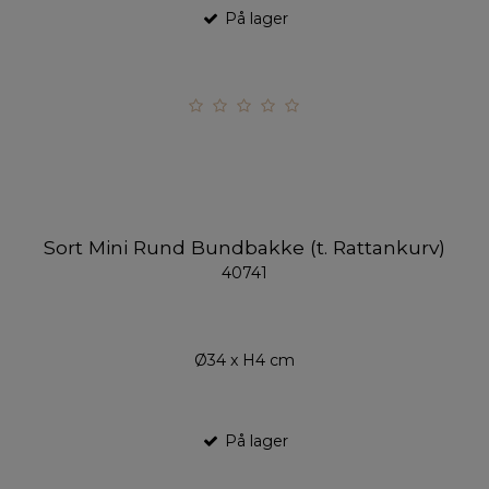
På lager
Sort Mini Rund Bundbakke (t. Rattankurv)
40741
Ø34 x H4 cm
På lager