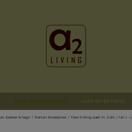
SHOP EFTER KATEGORI
SHOP EFTER FARVE
ter, bakker & hegn
/
Rattan Accessories
/
Maxi S-Krog (sæt m. 2 stk. / 1 str.) -