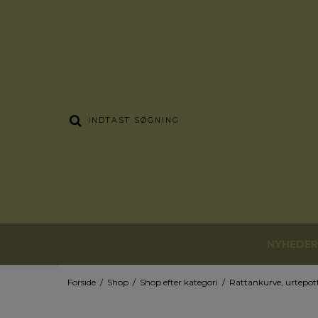
NYHEDER
Forside
/
Shop
/
Shop efter kategori
/
Rattankurve, urtepot