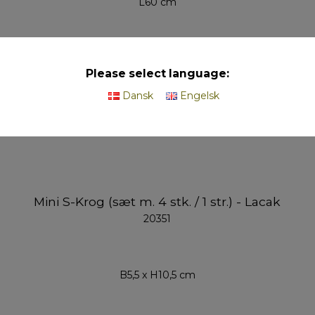
L60 cm
På lager
Please select language:
Dansk
Engelsk
Mini S-Krog (sæt m. 4 stk. / 1 str.) - Lacak
20351
B5,5 x H10,5 cm