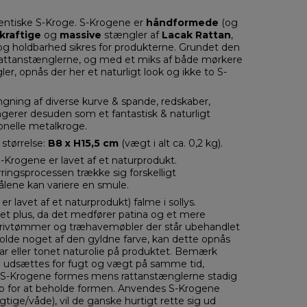
entiske S-Kroge. S-Krogene er
håndformede
(og
kraftige
og
massive
stængler
af
Lacak Rattan
,
 og holdbarhed sikres for produkterne. Grundet den
f rattanstænglerne, og med et miks af både mørkere
r, opnås der her et naturligt look og ikke to S-
ngning af diverse kurve & spande, redskaber,
erer desuden som et fantastisk & naturligt
ionelle metalkroge.
størrelse:
B8 x H15,5 cm
(vægt i alt ca. 0,2 kg).
-Krogene er lavet af et naturprodukt.
ringsprocessen trække sig forskelligt
lene kan variere en smule.
r lavet af et naturprodukt) falme i sollys.
 et plus, da det medfører patina og et mere
la drivtømmer og træhavemøbler der står ubehandlet
olde noget af den gyldne farve, kan dette opnås
lar eller tonet naturolie på produktet. Bemærk
de udsættes for fugt og vægt på samme tid,
gen. S-Krogene formes mens rattanstænglerne stadig
 op for at beholde formen. Anvendes S-Krogene
tige/våde), vil de ganske hurtigt rette sig ud