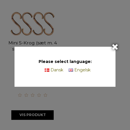
Mini S-Krog (sæt m. 4
stk. / 1 str.) - Lacak
20351
Please select language:
B5,5 x H10,5 cm
Dansk
Engelsk
På lager
VIS PRODUKT