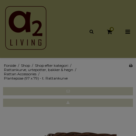
0
Forside
/
Shop
/
Shop efter kategori
/
Rattankurve, urtepotter, bakker & hegn
/
Rattan Accessories
/
Plantepose (97 x 79) - t. Rattankurve