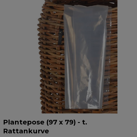
Plantepose (97 x 79) - t.
Rattankurve