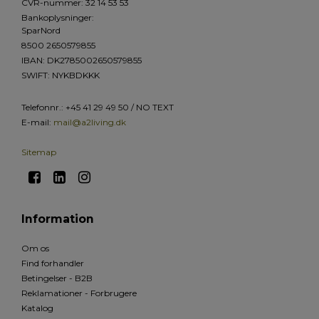
CVR-nummer
:
32 14 53 53
Bankoplysninger
:
SparNord
8500 2650579855
IBAN: DK2785002650579855
SWIFT: NYKBDKKK
Telefonnr.
:
+45 41 29 49 50 / NO TEXT
E-mail
:
mail@a2living.dk
Sitemap
Information
Om os
Find forhandler
Betingelser - B2B
Reklamationer - Forbrugere
Katalog