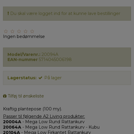
Du skal være logget ind for at kunne lave bestillinger
Ingen bedømmelse
Model/Varenr.:
20094A
EAN-nummer
5714045006198
Lagerstatus:
På lager
Tilføj til ønskeliste
Kraftig plantepose (100 my).
Passer til følgende A2 Living produkter:
20004A
- Mega Low Rund Rattankurv
20064A
- Mega Low Rund Rattankurv - Kubu
20104A
- Mega Low Firkantet Rattankurv