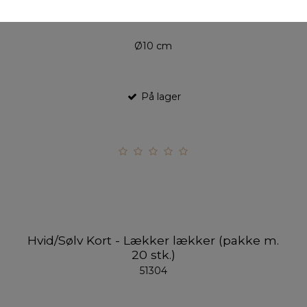
Ø10 cm
På lager
Hvid/Sølv Kort - Lækker lækker (pakke m.
20 stk.)
51304