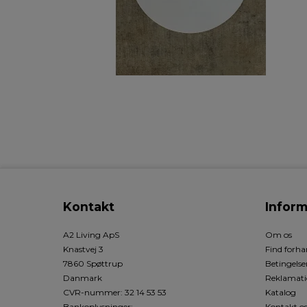
Kontakt
Inform
A2 Living ApS
Om os
Knastvej 3
Find forha
7860 Spøttrup
Betingelse
Danmark
Reklamati
CVR-nummer
:
32 14 53 53
Katalog
Bankoplysninger
:
Kontakt o