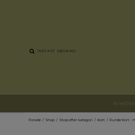
NYHEDER
Forside
/
Shop
/
Shop efter kategori
/
Kort
/
Runde Kort - H