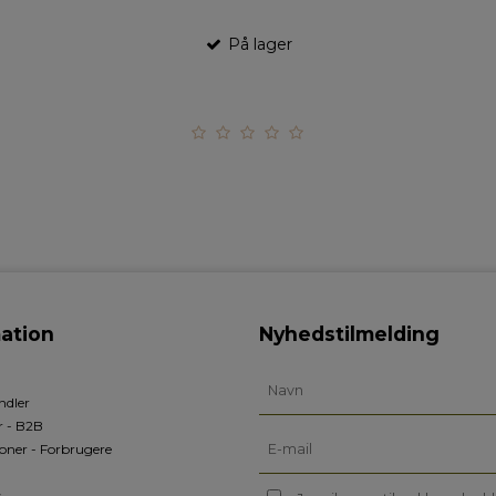
På lager
ation
Nyhedstilmelding
ndler
r - B2B
oner - Forbrugere
s