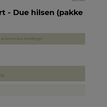
rt - Due hilsen (pakke
at kunne lave bestillinger
026