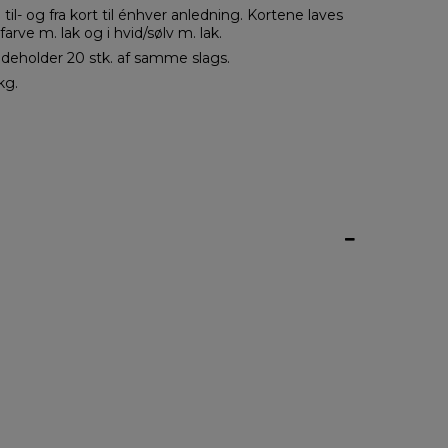
til- og fra kort til énhver anledning. Kortene laves
-farve m. lak og i hvid/sølv m. lak.
ndeholder 20 stk. af samme slags.
kg.