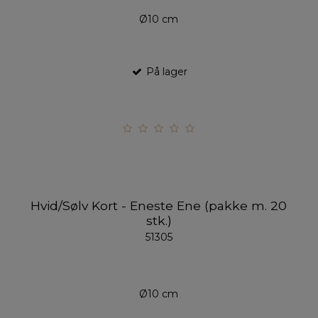
Ø10 cm
På lager
Hvid/Sølv Kort - Eneste Ene (pakke m. 20
stk.)
51305
Ø10 cm