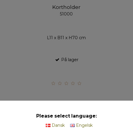
Kortholder
51000
L11 x B11 x H70 cm
På lager
Please select language:
Hvid/Sølv Kort - Hearts (pakke m. 20 stk.)
Dansk
Engelsk
51301