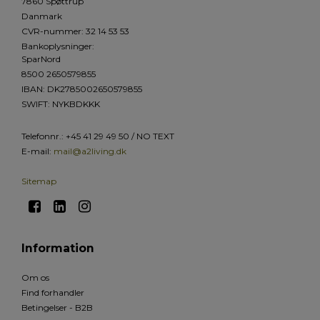
7860 Spøttrup
Danmark
CVR-nummer
:
32 14 53 53
Bankoplysninger
:
SparNord
8500 2650579855
IBAN: DK2785002650579855
SWIFT: NYKBDKKK
Telefonnr.
:
+45 41 29 49 50 / NO TEXT
E-mail
:
mail@a2living.dk
Sitemap
Information
Om os
Find forhandler
Betingelser - B2B