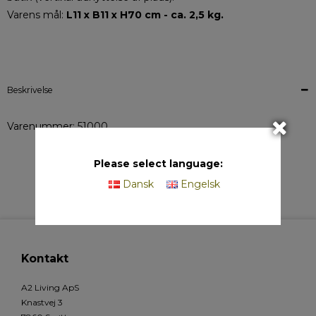
Varens mål:
L11 x B11 x H70 cm - ca. 2,5 kg.
Beskrivelse
Varenummer: 51000
Please select language:
Dansk
Engelsk
Kontakt
A2 Living ApS
Knastvej 3