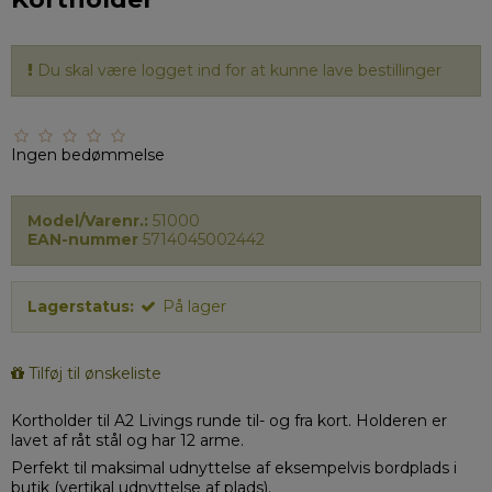
Du skal være logget ind for at kunne lave bestillinger
Ingen bedømmelse
Model/Varenr.:
51000
EAN-nummer
5714045002442
Lagerstatus:
På lager
Tilføj til ønskeliste
Kortholder til A2 Livings runde til- og fra kort. Holderen er
lavet af råt stål og har 12 arme.
Perfekt til maksimal udnyttelse af eksempelvis bordplads i
butik (vertikal udnyttelse af plads).