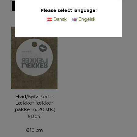
VIS PRODUKT
Please select language:
Dansk
Engelsk
Hvid/Sølv Kort -
Lækker lækker
(pakke m. 20 stk.)
51304
Ø10 cm