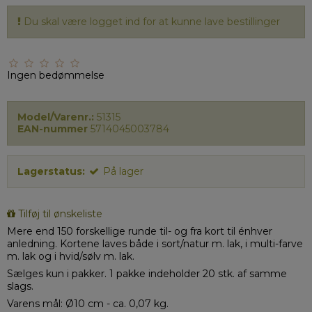
Du skal være logget ind for at kunne lave bestillinger
Ingen bedømmelse
Model/Varenr.:
51315
EAN-nummer
5714045003784
Lagerstatus:
På lager
Tilføj til ønskeliste
Mere end 150 forskellige runde til- og fra kort til énhver
anledning. Kortene laves både i sort/natur m. lak, i multi-farve
m. lak og i hvid/sølv m. lak.
Sælges kun i pakker. 1 pakke indeholder 20 stk. af samme
slags.
Varens mål: Ø10 cm - ca. 0,07 kg.