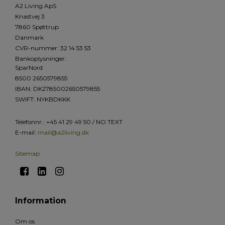
A2 Living ApS
Knastvej 3
7860 Spøttrup
Danmark
CVR-nummer
:
32 14 53 53
Bankoplysninger
:
SparNord
8500 2650579855
IBAN: DK2785002650579855
SWIFT: NYKBDKKK
Telefonnr.
:
+45 41 29 49 50 / NO TEXT
E-mail
:
mail@a2living.dk
Sitemap
Information
Om os