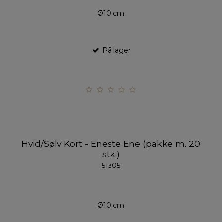
Ø10 cm
På lager
Hvid/Sølv Kort - Eneste Ene (pakke m. 20
stk.)
51305
Ø10 cm