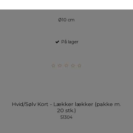
Ø10 cm
På lager
Hvid/Sølv Kort - Lækker lækker (pakke m.
20 stk.)
51304