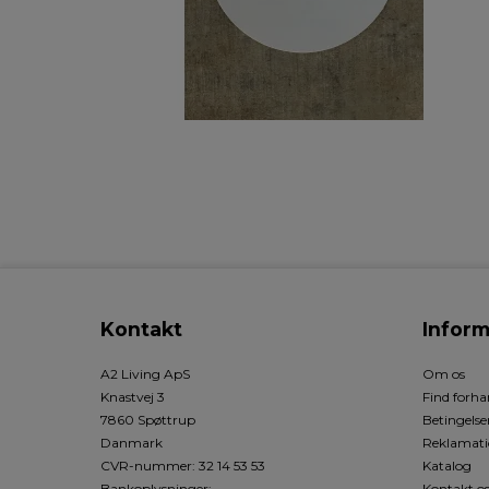
Kontakt
Inform
A2 Living ApS
Om os
Knastvej 3
Find forha
7860 Spøttrup
Betingelse
Danmark
Reklamati
CVR-nummer
:
32 14 53 53
Katalog
Bankoplysninger
:
Kontakt o