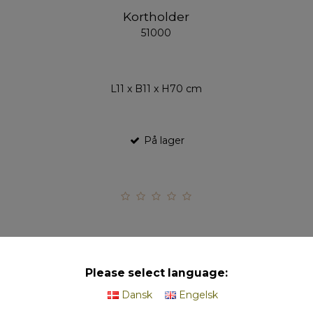
Kortholder
51000
L11 x B11 x H70 cm
På lager
Please select language:
Hvid/Sølv Kort - Hearts (pakke m. 20 stk.)
Dansk
Engelsk
51301