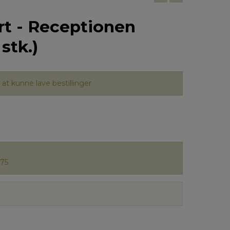
rt - Receptionen
stk.)
at kunne lave bestillinger
75