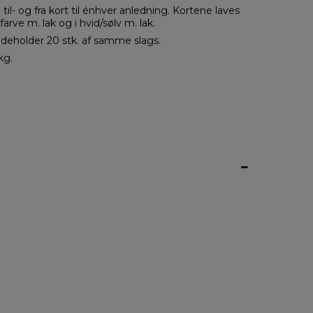
til- og fra kort til énhver anledning. Kortene laves
-farve m. lak og i hvid/sølv m. lak.
ndeholder 20 stk. af samme slags.
kg.