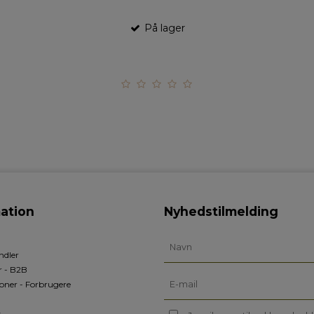
På lager
ation
Nyhedstilmelding
ndler
r - B2B
oner - Forbrugere
s