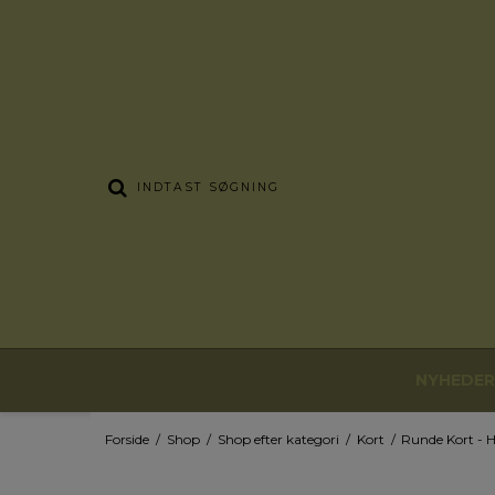
NYHEDER
Forside
/
Shop
/
Shop efter kategori
/
Kort
/
Runde Kort - H