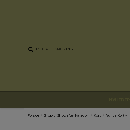
NYHEDER
Forside
/
Shop
/
Shop efter kategori
/
Kort
/
Runde Kort - H