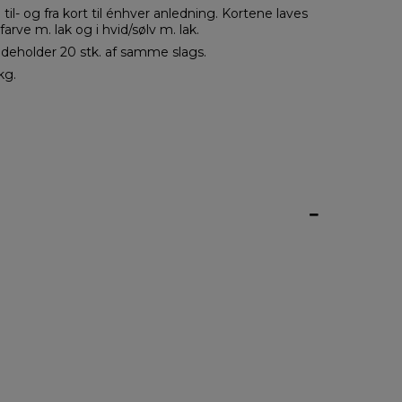
til- og fra kort til énhver anledning. Kortene laves
-farve m. lak og i hvid/sølv m. lak.
ndeholder 20 stk. af samme slags.
kg.