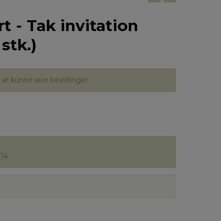
t - Tak invitation
stk.)
at kunne lave bestillinger
14