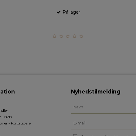
På lager
ation
Nyhedstilmelding
ndler
r - B2B
oner - Forbrugere
s