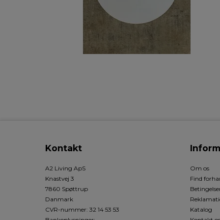
Kontakt
Inform
A2 Living ApS
Om os
Knastvej 3
Find forha
7860 Spøttrup
Betingelse
Danmark
Reklamati
CVR-nummer
:
32 14 53 53
Katalog
Bankoplysninger
:
Kontakt o