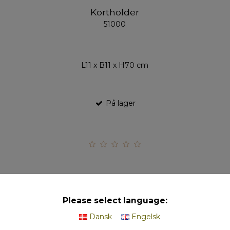
Kortholder
51000
L11 x B11 x H70 cm
På lager
Please select language:
Hvid/Sølv Kort - Hearts (pakke m. 20 stk.)
Dansk
Engelsk
51301