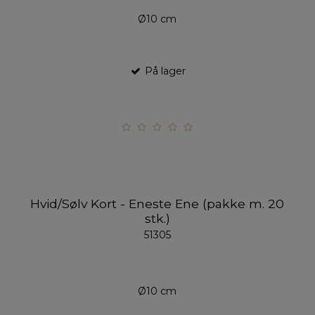
Ø10 cm
På lager
Hvid/Sølv Kort - Eneste Ene (pakke m. 20
stk.)
51305
Ø10 cm