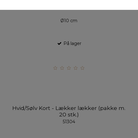
Ø10 cm
På lager
Hvid/Sølv Kort - Lækker lækker (pakke m.
20 stk.)
51304