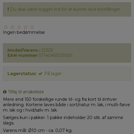
Du skal være logget ind for at kunne lave bestillinger
Ingen bedømmelse
Model/Varenr.:
51329
EAN-nummer
5714045003920
Lagerstatus:
På lager
Tilføj til ønskeliste
Mere end 150 forskellige runde til- og fra kort til énhver
anledning. Kortene laves både i sort/natur m. lak, i multi-farve
m. lak og i hvid/sølv m. lak.
Sælges kun i pakker. 1 pakke indeholder 20 stk. af samme
slags.
Varens mål: Ø10 cm - ca. 0,07 kg.