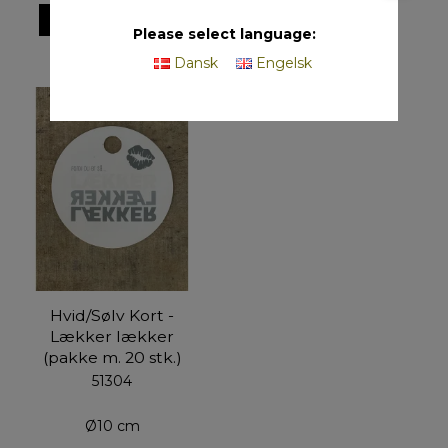
VIS PRODUKT
Please select language:
Dansk
Engelsk
Hvid/Sølv Kort -
Lækker lækker
(pakke m. 20 stk.)
51304
Ø10 cm