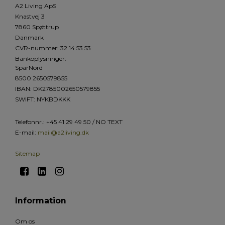
A2 Living ApS
Knastvej 3
7860 Spøttrup
Danmark
CVR-nummer
:
32 14 53 53
Bankoplysninger
:
SparNord
8500 2650579855
IBAN: DK2785002650579855
SWIFT: NYKBDKKK
Telefonnr.
:
+45 41 29 49 50 / NO TEXT
E-mail
:
mail@a2living.dk
Sitemap
Information
Om os