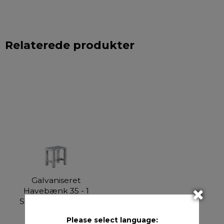
Relaterede produkter
Galvaniseret
Havebænk 35 - 1
Sektion (Ben: 4 x 4
cm)
Please select language:
41085A