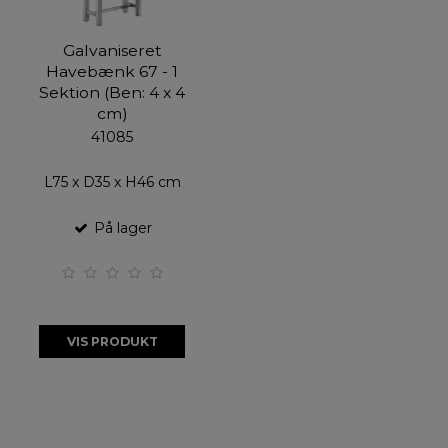
Galvaniseret
Havebænk 67 - 1
Sektion (Ben: 4 x 4
cm)
41085
L75 x D35 x H46 cm
På lager
VIS PRODUKT