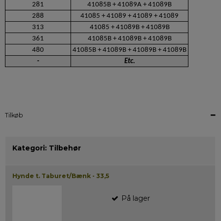
281
41085B + 41089A + 41089B
288
41085 + 41089 + 41089 + 41089
313
41085 + 41089B + 41089B
361
41085B + 41089B + 41089B
480
41085B + 41089B + 41089B + 41089B
-
Etc.
Tilkøb
Kategori:
Tilbehør
Hynde t. Taburet/Bænk - 33,5
På lager