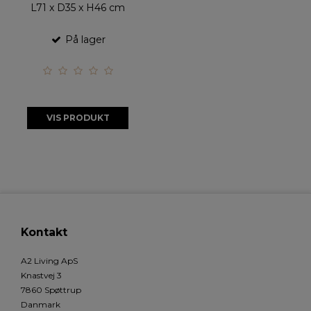
L71 x D35 x H46 cm
På lager
VIS PRODUKT
Kontakt
A2 Living ApS
Knastvej 3
7860 Spøttrup
Danmark