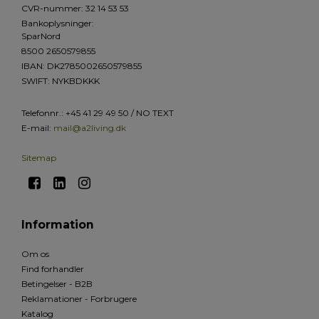
CVR-nummer
:
32 14 53 53
Bankoplysninger
:
SparNord
8500 2650579855
IBAN: DK2785002650579855
SWIFT: NYKBDKKK
Telefonnr.
:
+45 41 29 49 50 / NO TEXT
E-mail
:
mail@a2living.dk
Sitemap
Information
Om os
Find forhandler
Betingelser - B2B
Reklamationer - Forbrugere
Katalog