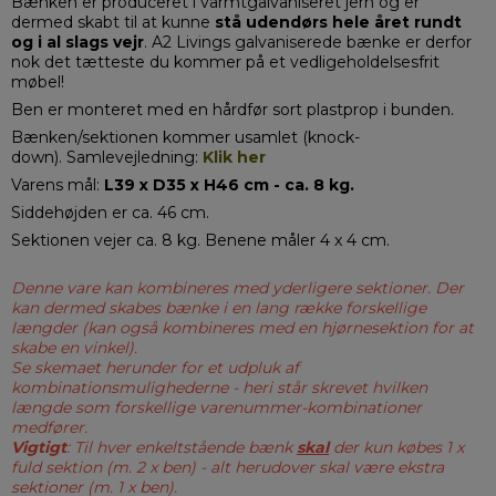
Bænken er produceret i varmtgalvaniseret jern og er
dermed skabt til at kunne
stå udendørs hele året rundt
og i al slags vejr
. A2 Livings galvaniserede bænke er derfor
nok det tætteste du kommer på et vedligeholdelsesfrit
møbel!
Ben er monteret med en hårdfør sort plastprop i bunden.
Bænken/sektionen kommer usamlet (knock-
down). Samlevejledning:
Klik her
Varens mål:
L39 x D35 x H46 cm - ca. 8 kg.
Siddehøjden er ca. 46 cm.
Sektionen vejer ca. 8 kg. Benene måler 4 x 4 cm.
Denne vare kan kombineres med yderligere sektioner. Der
kan dermed skabes bænke i en lang række forskellige
længder (kan også kombineres med en hjørnesektion for at
skabe en vinkel).
Se skemaet herunder for et udpluk af
kombinationsmulighederne - heri står skrevet hvilken
længde som forskellige varenummer-kombinationer
medfører.
Vigtigt
: Til hver enkeltstående bænk
skal
der kun købes 1 x
fuld sektion (m. 2 x ben) - alt herudover skal være ekstra
sektioner (m. 1 x ben).