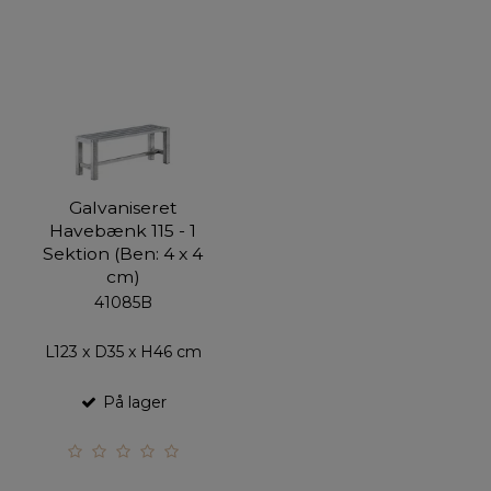
Galvaniseret
Havebænk 115 - 1
Sektion (Ben: 4 x 4
cm)
41085B
L123 x D35 x H46 cm
På lager