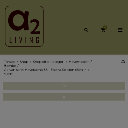
0
Forside
/
Shop
/
Shop efter kategori
/
Havemøbler
/
Bænke
/
Galvaniseret Havebænk 35 - Ekstra Sektion (Ben: 4 x
4 cm)