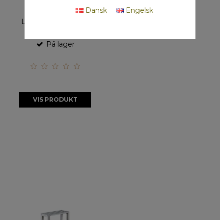
Dansk
Engelsk
L43 x D35 x H46 cm
På lager
VIS PRODUKT