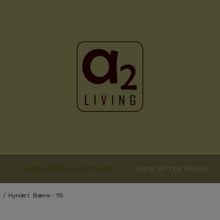
SHOP EFTER KATEGORI
SHOP EFTER FARVE
r
/
Hynde t. Bænk - 115