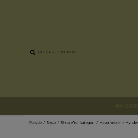
NYHEDER
Forside
/
Shop
/
Shop efter kategori
/
Havemøbler
/
Hynde