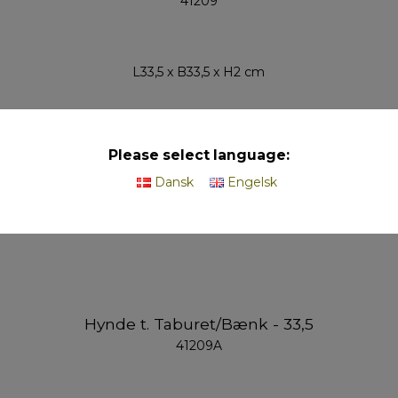
41209
L33,5 x B33,5 x H2 cm
På lager
Please select language:
Dansk
Engelsk
Hynde t. Taburet/Bænk - 33,5
41209A