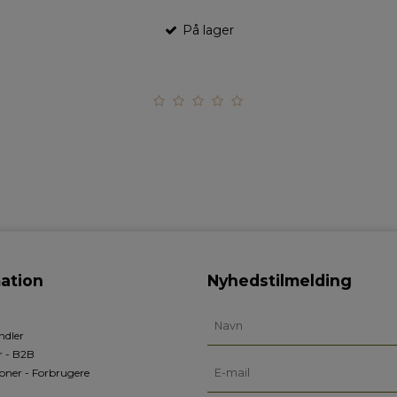
På lager
ation
Nyhedstilmelding
ndler
r - B2B
oner - Forbrugere