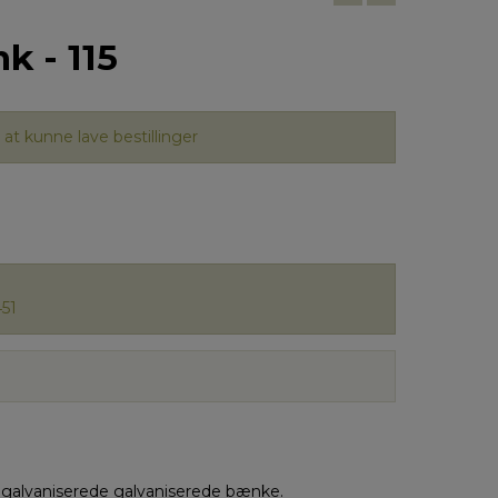
k - 115
at kunne lave bestillinger
51
 galvaniserede galvaniserede bænke.