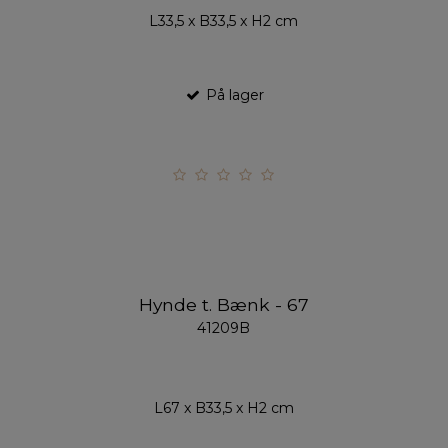
L33,5 x B33,5 x H2 cm
På lager
Hynde t. Bænk - 67
41209B
L67 x B33,5 x H2 cm