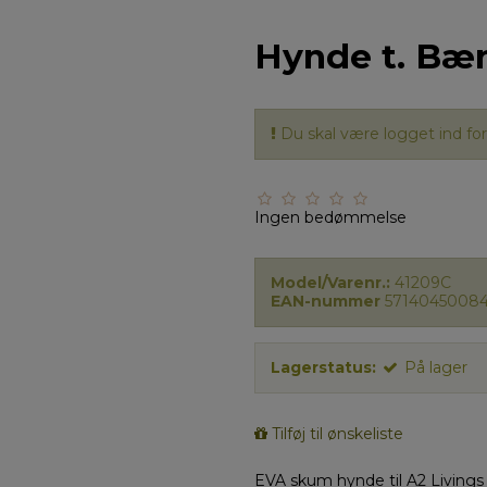
Hynde t. Bæn
Du skal være logget ind for 
Ingen bedømmelse
Model/Varenr.:
41209C
EAN-nummer
57140450084
Lagerstatus:
På lager
Tilføj til ønskeliste
EVA skum hynde til A2 Livings