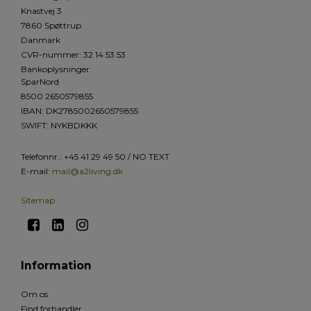
Knastvej 3
7860 Spøttrup
Danmark
CVR-nummer
:
32 14 53 53
Bankoplysninger
:
SparNord
8500 2650579855
IBAN: DK2785002650579855
SWIFT: NYKBDKKK
Telefonnr.
:
+45 41 29 49 50 / NO TEXT
E-mail
:
mail@a2living.dk
Sitemap
Information
Om os
Find forhandler