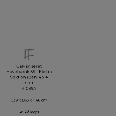
Galvaniseret
Havebænk 35 - Ekstra
Sektion (Ben: 4 x 4
cm)
41089A
L39 x D35 x H46 cm
På lager