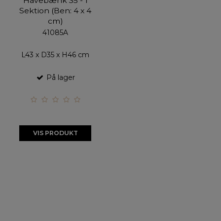
Havebænk 35 - 1
Sektion (Ben: 4 x 4
cm)
41085A
L43 x D35 x H46 cm
På lager
VIS PRODUKT