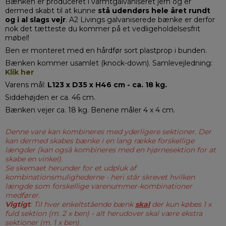
Bænken er produceret i varmtgalvaniseret jern og er
dermed skabt til at kunne
stå udendørs hele året rundt
og i al slags vejr
. A2 Livings galvaniserede bænke er derfor
nok det tætteste du kommer på et vedligeholdelsesfrit
møbel!
Ben er monteret med en hårdfør sort plastprop i bunden.
Bænken kommer usamlet (knock-down). Samlevejledning:
Klik her
Varens mål:
L123 x D35 x H46 cm - ca. 18 kg.
Siddehøjden er ca. 46 cm.
Bænken vejer ca. 18 kg. Benene måler 4 x 4 cm.
Denne vare kan kombineres med yderligere sektioner. Der
kan dermed skabes bænke i en lang række forskellige
længder (kan også kombineres med en hjørnesektion for at
skabe en vinkel).
Se skemaet herunder for et udpluk af
kombinationsmulighederne - heri står skrevet hvilken
længde som forskellige varenummer-kombinationer
medfører.
Vigtigt
: Til hver enkeltstående bænk
skal
der kun købes 1 x
fuld sektion (m. 2 x ben) - alt herudover skal være ekstra
sektioner (m. 1 x ben).