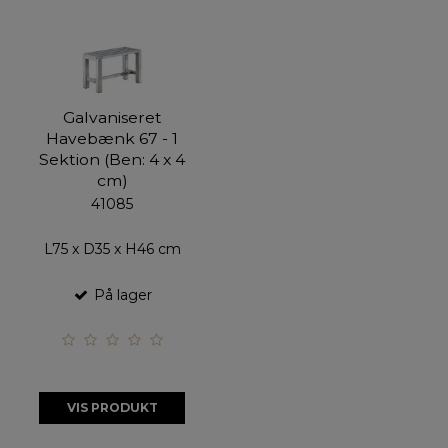
Galvaniseret
Havebænk 67 - 1
Sektion (Ben: 4 x 4
cm)
41085
L75 x D35 x H46 cm
På lager
VIS PRODUKT