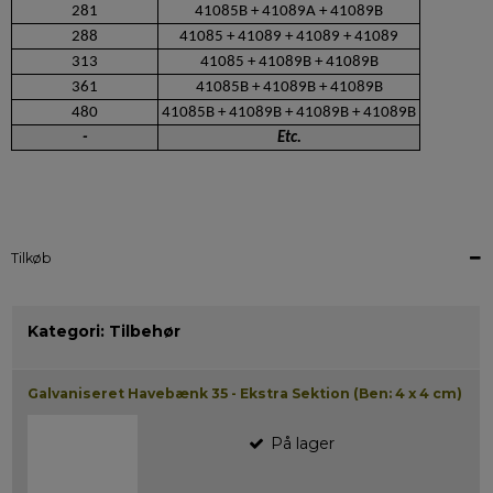
281
41085B + 41089A + 41089B
288
41085 + 41089 + 41089 + 41089
313
41085 + 41089B + 41089B
361
41085B + 41089B + 41089B
480
41085B + 41089B + 41089B + 41089B
-
Etc.
Tilkøb
Kategori:
Tilbehør
Galvaniseret Havebænk 35 - Ekstra Sektion (Ben: 4 x 4 cm)
På lager