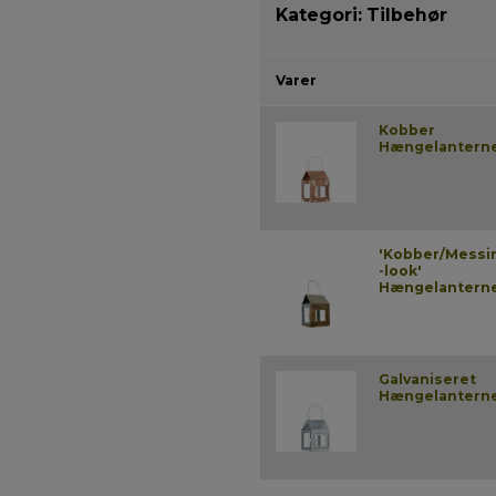
Kategori:
Tilbehør
Varer
Kobber
Hængelantern
'Kobber/Messi
-look'
Hængelantern
Galvaniseret
Hængelantern