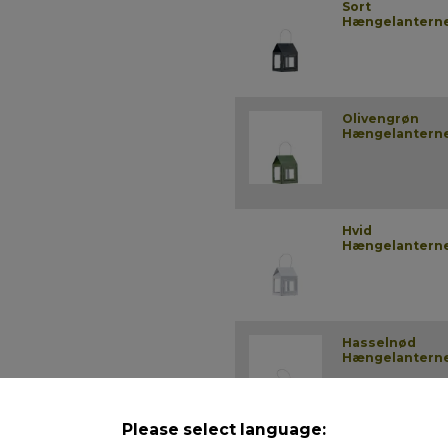
Sort
Hængelantern
Olivengrøn
Hængelantern
Hvid
Hængelantern
Hasselnød
Hængelantern
Please select language: