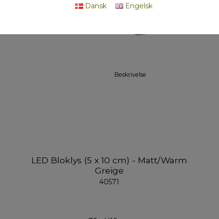
Messing
Dansk
Engelsk
Hængelantern
Beskrivelse
LED Bloklys (5 x 10 cm) - Matt/Warm
Greige
40571