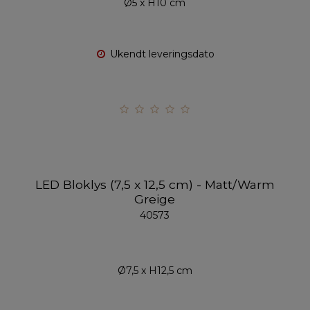
Ø5 x H10 cm
Ukendt leveringsdato
LED Bloklys (7,5 x 12,5 cm) - Matt/Warm
Greige
40573
Ø7,5 x H12,5 cm