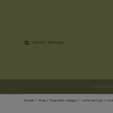
NYHEDER
Forside
/
Shop
/
Shop efter kategori
/
Lanterner & lys
/
Lant