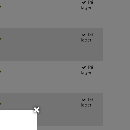
På
e
lager
På
e
lager
På
e
lager
På
e
lager