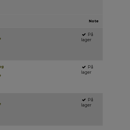
Note
På
e
lager
ng
På
lager
e
På
e
lager