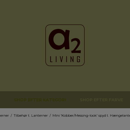
SHOP EFTER KATEGORI
SHOP EFTER FARVE
erner
/
Tilbehør t. Lanterner
/
Mini 'Kobber/Messing-look' spyd t. Hængelant