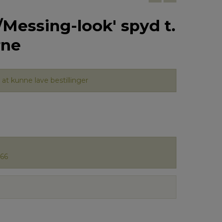
/Messing-look' spyd t.
rne
at kunne lave bestillinger
66