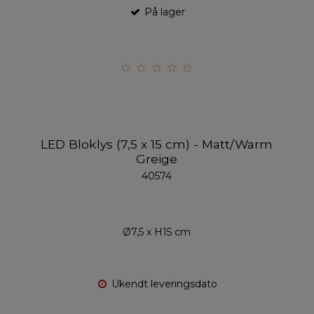
På lager
LED Bloklys (7,5 x 15 cm) - Matt/Warm
Greige
40574
Ø7,5 x H15 cm
Ukendt leveringsdato