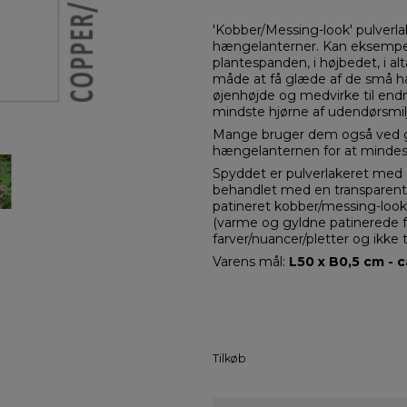
'Kobber/Messing-look' pulverlak
hængelanterner. Kan eksempelvi
plantespanden, i højbedet, i al
måde at få glæde af de små hæ
øjenhøjde og medvirke til end
mindste hjørne af udendørsmil
Mange bruger dem også ved g
hængelanternen for at mindes
Spyddet er pulverlakeret med 
behandlet med en transparent l
patineret kobber/messing-look
(varme og gyldne patinerede farv
farver/nuancer/pletter og ikke
Varens mål:
L50 x B0,5 cm - ca
Tilkøb