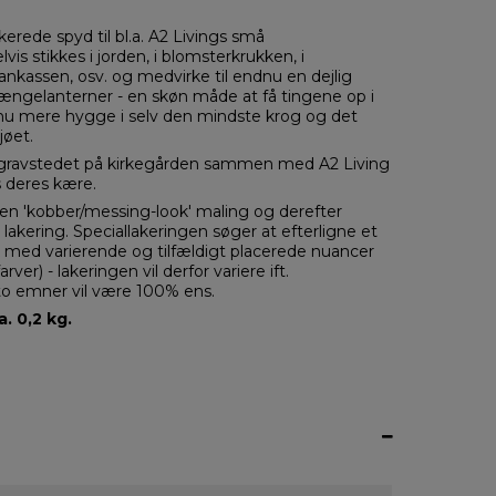
erede spyd til bl.a. A2 Livings små
s stikkes i jorden, i blomsterkrukken, i
tankassen, osv. og medvirke til endnu en dejlig
ngelanterner - en skøn måde at få tingene op i
nu mere hygge i selv den mindste krog og det
jøet.
ravstedet på kirkegården sammen med A2 Living
 deres kære.
en 'kobber/messing-look' maling og derefter
akering. Speciallakeringen søger at efterligne et
 med varierende og tilfældigt placerede nuancer
er) - lakeringen vil derfor variere ift.
 to emner vil være 100% ens.
. 0,2 kg.