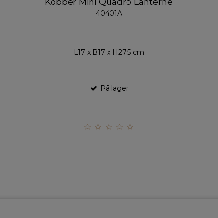
Kobber Mini Quadro Lanterne
40401A
L17 x B17 x H27,5 cm
På lager