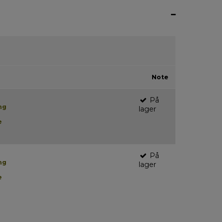
Note
På
ng
lager
e
På
ng
lager
e