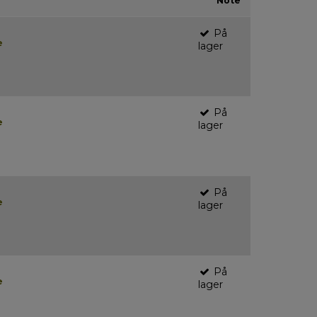
Note
På
e
lager
På
e
lager
På
e
lager
På
e
lager