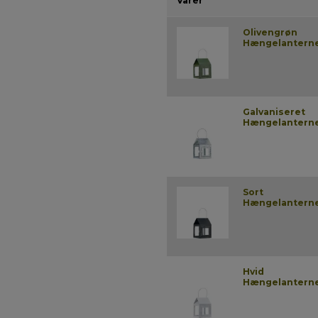
Varer
Olivengrøn
Hængelantern
Galvaniseret
Hængelantern
Sort
Hængelantern
Hvid
Hængelantern