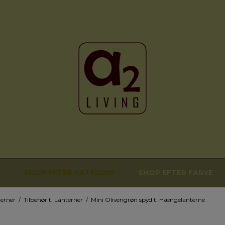
SHOP EFTER KATEGORI
SHOP EFTER FARVE
erner
/
Tilbehør t. Lanterner
/
Mini Olivengrøn spyd t. Hængelanterne