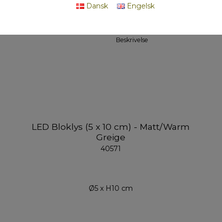
Dansk
Engelsk
Beskrivelse
LED Bloklys (5 x 10 cm) - Matt/Warm
Greige
40571
Ø5 x H10 cm