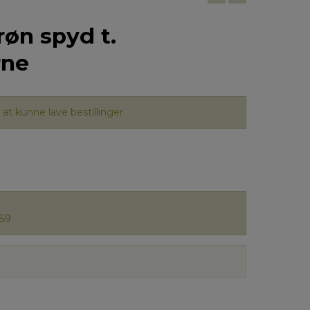
røn spyd t.
rne
at kunne lave bestillinger
59