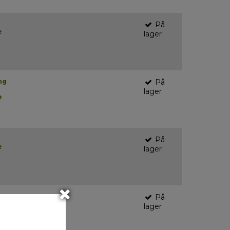
På
e
lager
ng
På
lager
e
På
e
lager
På
e
lager