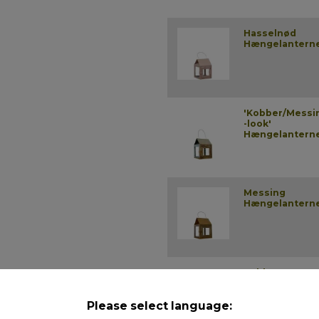
Hasselnød
Hængelantern
'Kobber/Messi
-look'
Hængelantern
Messing
Hængelantern
Kobber
Hængelantern
Please select language: