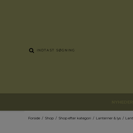
NYHEDER
Forside
/
Shop
/
Shop efter kategori
/
Lanterner & lys
/
Lant