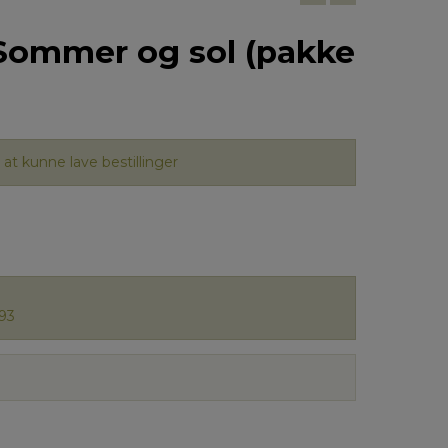
 Sommer og sol (pakke
at kunne lave bestillinger
93