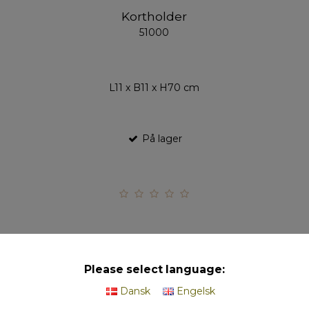
Kortholder
51000
L11 x B11 x H70 cm
På lager
Please select language:
Farve Kort - Hearts (pakke m. 20 stk.)
Dansk
Engelsk
51201