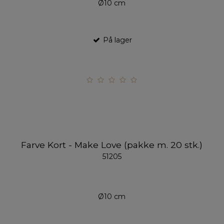
Ø10 cm
På lager
Farve Kort - Make Love (pakke m. 20 stk.)
51205
Ø10 cm