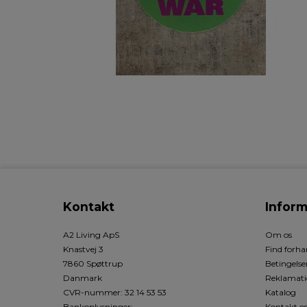
Kontakt
Inform
A2 Living ApS
Om os
Knastvej 3
Find forha
7860 Spøttrup
Betingelse
Danmark
Reklamati
CVR-nummer
:
32 14 53 53
Katalog
Bankoplysninger
:
Kontakt o