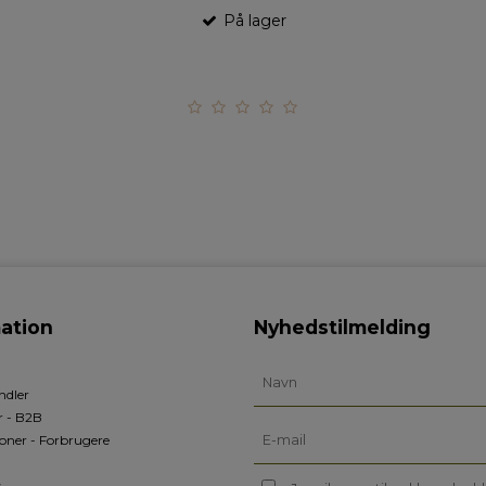
På lager
ation
Nyhedstilmelding
ndler
r - B2B
oner - Forbrugere
s