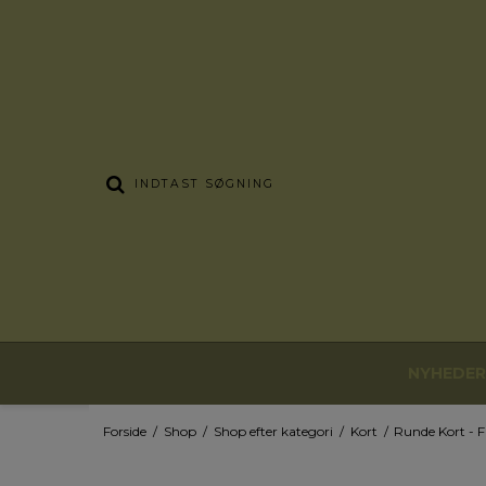
NYHEDER
Forside
/
Shop
/
Shop efter kategori
/
Kort
/
Runde Kort - F