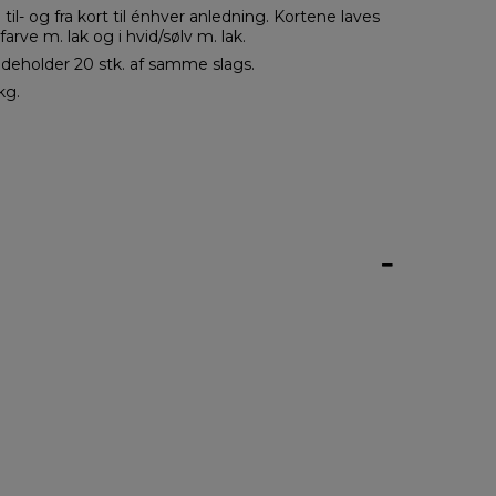
til- og fra kort til énhver anledning. Kortene laves
-farve m. lak og i hvid/sølv m. lak.
ndeholder 20 stk. af samme slags.
kg.