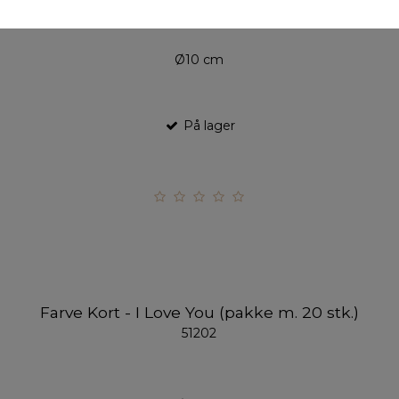
Ø10 cm
På lager
Farve Kort - I Love You (pakke m. 20 stk.)
51202