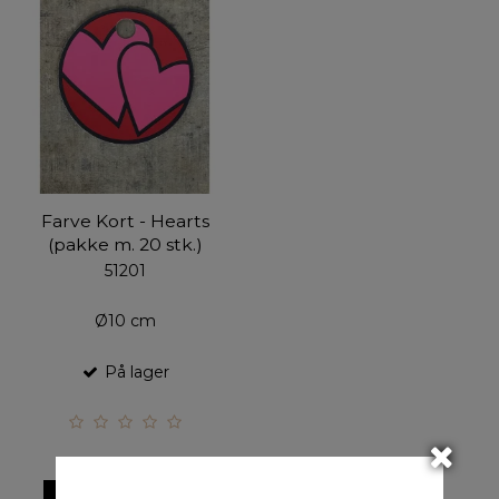
Farve Kort - Hearts
(pakke m. 20 stk.)
51201
Ø10 cm
På lager
VIS PRODUKT