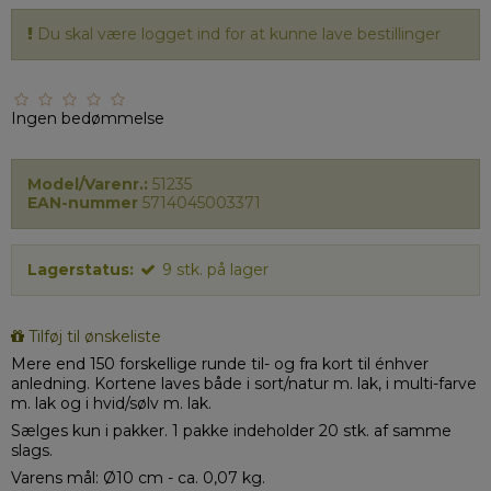
Du skal være logget ind for at kunne lave bestillinger
Ingen bedømmelse
Model/Varenr.:
51235
EAN-nummer
5714045003371
Lagerstatus:
9
stk.
på lager
Tilføj til ønskeliste
Mere end 150 forskellige runde til- og fra kort til énhver
anledning. Kortene laves både i sort/natur m. lak, i multi-farve
m. lak og i hvid/sølv m. lak.
Sælges kun i pakker. 1 pakke indeholder 20 stk. af samme
slags.
Varens mål: Ø10 cm - ca. 0,07 kg.