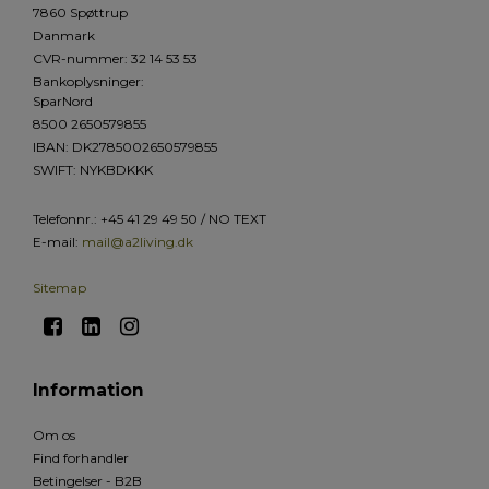
7860 Spøttrup
Danmark
CVR-nummer
:
32 14 53 53
Bankoplysninger
:
SparNord
8500 2650579855
IBAN: DK2785002650579855
SWIFT: NYKBDKKK
Telefonnr.
:
+45 41 29 49 50 / NO TEXT
E-mail
:
mail@a2living.dk
Sitemap
Information
Om os
Find forhandler
Betingelser - B2B