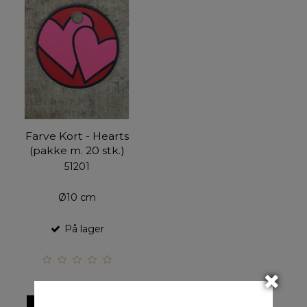
Farve Kort - Hearts
(pakke m. 20 stk.)
51201
Ø10 cm
På lager
VIS PRODUKT