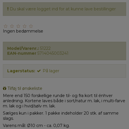
Du skal være logget ind for at kunne lave bestillinger
Ingen bedømmelse
Model/Varenr.:
51222
EAN-nummer
5714045003241
Lagerstatus:
På lager
Tilføj til ønskeliste
Mere end 150 forskellige runde til- og fra kort til énhver
anledning. Kortene laves både i sort/natur m. lak, i multi-farve
m. lak og i hvid/sølv m. lak.
Sælges kun i pakker. 1 pakke indeholder 20 stk. af samme
slags.
Varens mål: Ø10 cm - ca. 0,07 kg.