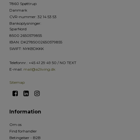
7860 Spøttrup
Danmark
CVR-nummer
:
32 14 53 53
Bankoplysninger
:
SparNord
8500 2650579855
IBAN: DK2785002650579855
SWIFT: NYKBDKKK
Telefonnr.
:
+45 41 29 49 50 / NO TEXT
E-mail
:
mail@a2living.dk
Sitemap
Information
Om os
Find forhandler
Betingelser - B2B