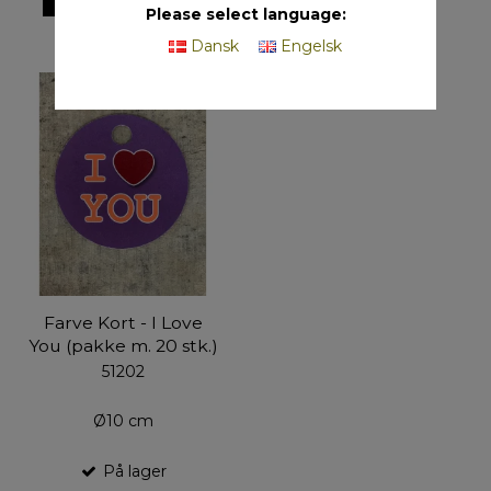
Please select language:
Dansk
Engelsk
Farve Kort - I Love
You (pakke m. 20 stk.)
51202
Ø10 cm
På lager