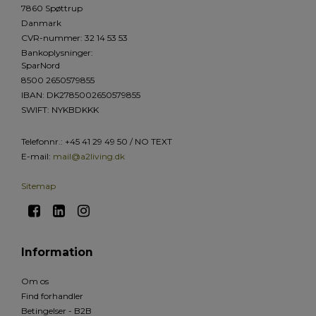
7860 Spøttrup
Danmark
CVR-nummer
:
32 14 53 53
Bankoplysninger
:
SparNord
8500 2650579855
IBAN: DK2785002650579855
SWIFT: NYKBDKKK
Telefonnr.
:
+45 41 29 49 50 / NO TEXT
E-mail
:
mail@a2living.dk
Sitemap
Information
Om os
Find forhandler
Betingelser - B2B