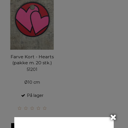
Farve Kort - Hearts
(pakke m. 20 stk.)
51201
Ø10 cm
På lager
VIS PRODUKT