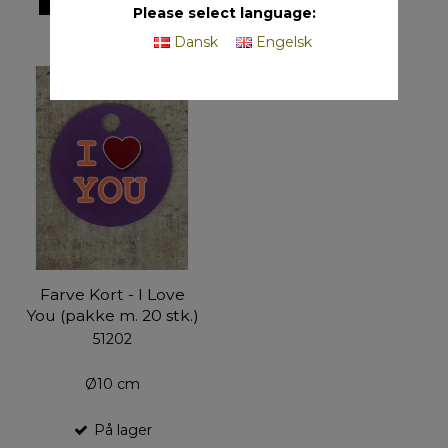
Please select language:
Dansk
Engelsk
Farve Kort - I Love
You (pakke m. 20 stk.)
51202
Ø10 cm
På lager