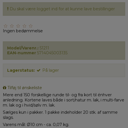
Du skal være logget ind for at kunne lave bestillinger
Ingen bedømmelse
Model/Varenr.:
51211
EAN-nummer
5714045003135
Lagerstatus:
På lager
Tilføj til ønskeliste
Mere end 150 forskellige runde til- og fra kort til énhver
anledning. Kortene laves både i sort/natur m. lak, i multi-farve
m. lak og i hvid/sølv m. lak.
Sælges kun i pakker. 1 pakke indeholder 20 stk. af samme
slags.
Varens mål: Ø10 cm - ca. 0,07 kg.