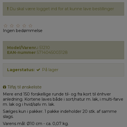
Du skal være logget ind for at kunne lave bestillinger
Ingen bedømmelse
Model/Varenr.:
51210
EAN-nummer
5714045003128
Lagerstatus:
På lager
Tilføj til ønskeliste
Mere end 150 forskellige runde til- og fra kort til énhver
anledning. Kortene laves både i sort/natur m. lak, i multi-farve
m. lak og i hvid/sølv m. lak.
Sælges kun i pakker. 1 pakke indeholder 20 stk. af samme
slags.
Varens mål: Ø10 cm - ca. 0,07 kg.