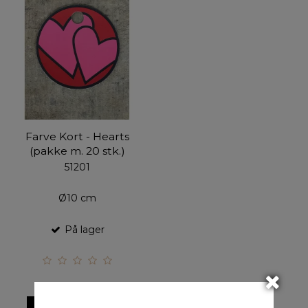
Farve Kort - Hearts
(pakke m. 20 stk.)
51201
Ø10 cm
På lager
VIS PRODUKT