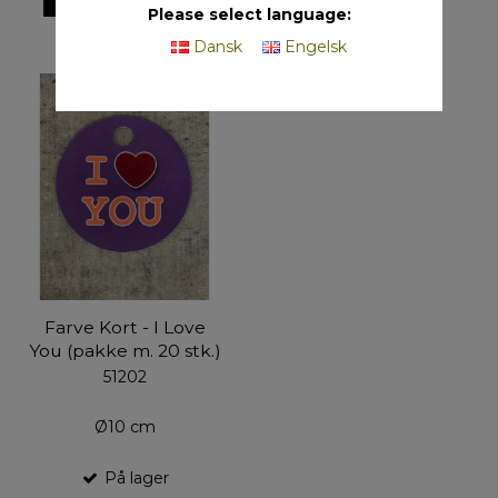
Please select language:
Dansk
Engelsk
Farve Kort - I Love
You (pakke m. 20 stk.)
51202
Ø10 cm
På lager