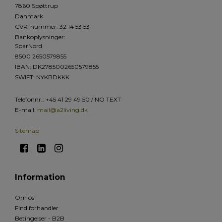
7860 Spøttrup
Danmark
CVR-nummer
:
32 14 53 53
Bankoplysninger
:
SparNord
8500 2650579855
IBAN: DK2785002650579855
SWIFT: NYKBDKKK
Telefonnr.
:
+45 41 29 49 50 / NO TEXT
E-mail
:
mail@a2living.dk
Sitemap
Information
Om os
Find forhandler
Betingelser - B2B