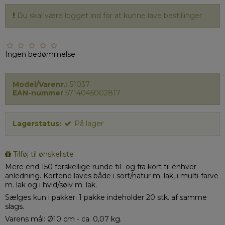
Du skal være logget ind for at kunne lave bestillinger
Ingen bedømmelse
Model/Varenr.:
51037
EAN-nummer
5714045002817
Lagerstatus:
På lager
Tilføj til ønskeliste
Mere end 150 forskellige runde til- og fra kort til énhver
anledning. Kortene laves både i sort/natur m. lak, i multi-farve
m. lak og i hvid/sølv m. lak.
Sælges kun i pakker. 1 pakke indeholder 20 stk. af samme
slags.
Varens mål: Ø10 cm - ca. 0,07 kg.