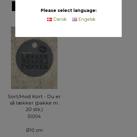
VIS PRODUKT
Please select language:
Dansk
Engelsk
Sort/Hvid Kort - Du er
så lækker (pakke m.
20 stk.)
51004
Ø10 cm