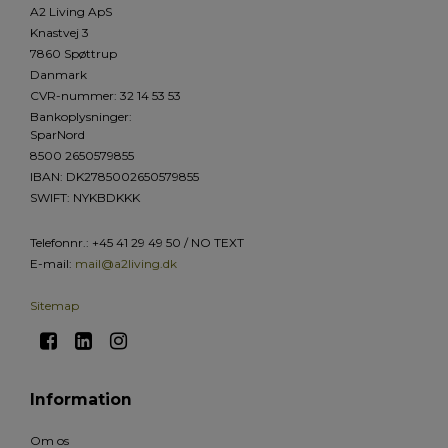
A2 Living ApS
Knastvej 3
7860 Spøttrup
Danmark
CVR-nummer
:
32 14 53 53
Bankoplysninger
:
SparNord
8500 2650579855
IBAN: DK2785002650579855
SWIFT: NYKBDKKK
Telefonnr.
:
+45 41 29 49 50 / NO TEXT
E-mail
:
mail@a2living.dk
Sitemap
Information
Om os