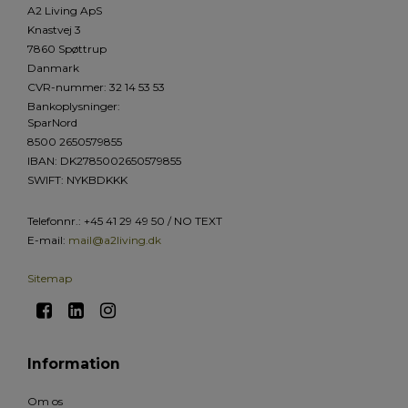
A2 Living ApS
Knastvej 3
7860 Spøttrup
Danmark
CVR-nummer
:
32 14 53 53
Bankoplysninger
:
SparNord
8500 2650579855
IBAN: DK2785002650579855
SWIFT: NYKBDKKK
Telefonnr.
:
+45 41 29 49 50 / NO TEXT
E-mail
:
mail@a2living.dk
Sitemap
Information
Om os