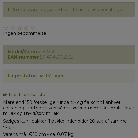
Du skal være logget ind for at kunne lave bestillinger
Ingen bedømmelse
Model/Varenr.:
51012
EAN-nummer
5714045002565
Lagerstatus:
På lager
Tilføj til ønskeliste
Mere end 150 forskellige runde til- og fra kort til énhver
anledning. Kortene laves både i sort/natur m. lak, i multi-farve
m. lak og i hvid/sølv m. lak.
Sælges kun i pakker. 1 pakke indeholder 20 stk. af samme
slags.
Varens mål: Ø10 cm - ca. 0,07 kg.