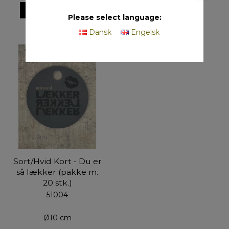
VIS PRODUKT
Please select language:
Dansk
Engelsk
Sort/Hvid Kort - Du er
så lækker (pakke m.
20 stk.)
51004
Ø10 cm