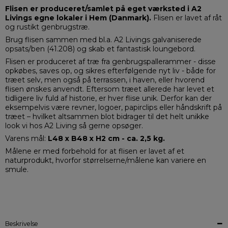
Flisen er produceret/samlet på eget værksted i A2
Livings egne lokaler i Hem (Danmark).
Flisen er lavet af råt
og rustikt genbrugstræ.
Brug flisen sammen med bl.a. A2 Livings galvaniserede
opsats/ben (41.208) og skab et fantastisk loungebord.
Flisen er produceret af træ fra genbrugspallerammer - disse
opkøbes, saves op, og sikres efterfølgende nyt liv - både for
træet selv, men også på terrassen, i haven, eller hvorend
flisen ønskes anvendt. Eftersom træet allerede har levet et
tidligere liv fuld af historie, er hver flise unik. Derfor kan der
eksempelvis være revner, logoer, papirclips eller håndskrift på
træet – hvilket altsammen blot bidrager til det helt unikke
look vi hos A2 Living så gerne opsøger.
Varens mål:
L48 x B48 x H2 cm - ca. 2,5 kg.
Målene er med forbehold for at flisen er lavet af et
naturprodukt, hvorfor størrelserne/målene kan variere en
smule.
Beskrivelse