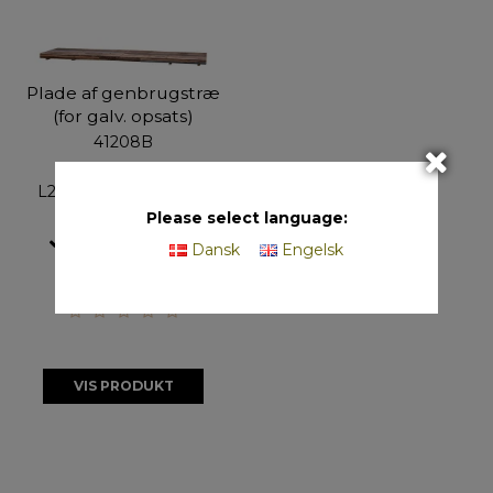
Plade af genbrugstræ
(for galv. opsats)
41208B
L200 x B48 x H5,8 cm
Please select language:
Produceres efter
Dansk
Engelsk
ordre
VIS PRODUKT