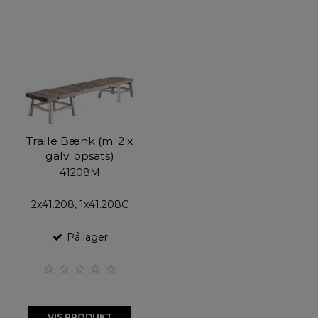
Tralle Bænk (m. 2 x
galv. opsats)
41208M
2x41.208, 1x41.208C
På lager
VIS PRODUKT