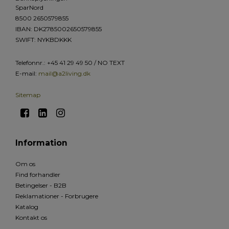
SparNord
8500 2650579855
IBAN: DK2785002650579855
SWIFT: NYKBDKKK
Telefonnr.
:
+45 41 29 49 50 / NO TEXT
E-mail
:
mail@a2living.dk
Sitemap
Information
Om os
Find forhandler
Betingelser - B2B
Reklamationer - Forbrugere
Katalog
Kontakt os