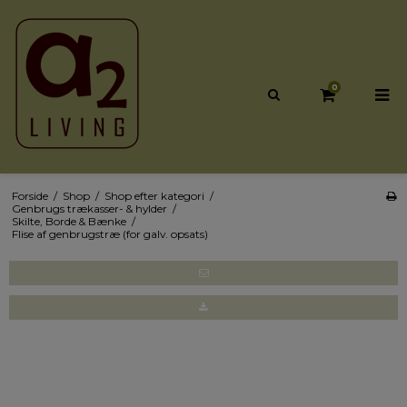
0
Forside
/
Shop
/
Shop efter kategori
/
Genbrugs trækasser- & hylder
/
Skilte, Borde & Bænke
/
Flise af genbrugstræ (for galv. opsats)