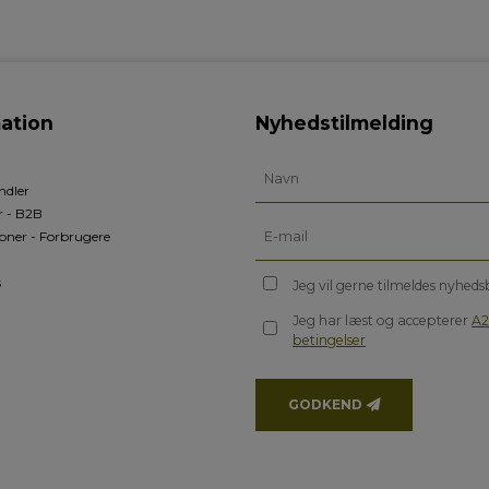
ation
Nyhedstilmelding
ndler
r - B2B
oner - Forbrugere
s
Jeg vil gerne tilmeldes nyhed
Jeg har læst og accepterer
A2
betingelser
GODKEND