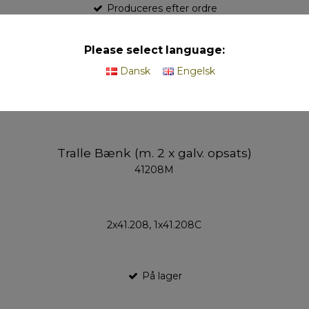
Produceres efter ordre
Please select language:
Dansk
Engelsk
Tralle Bænk (m. 2 x galv. opsats)
41208M
2x41.208, 1x41.208C
På lager