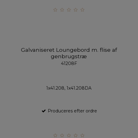
Galvaniseret Loungebord m. flise af
genbrugstræ
41208F
1x41.208, 1x41.208DA
Produceres efter ordre