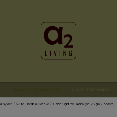
SHOP EFTER KATEGORI
SHOP EFTER FARVE
& hylder
/
Skilte, Borde & Bænke
/
Genbrugstræ Bænk (m. 2 x galv. opsats)