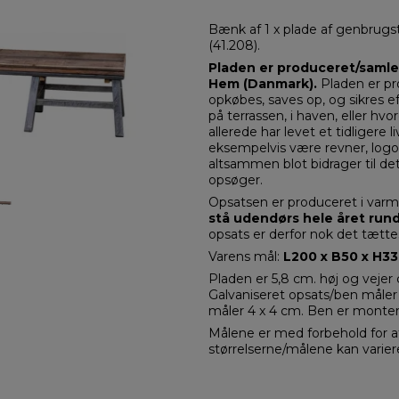
Bænk af 1 x plade af genbrugst
(41.208).
Pladen er produceret/samlet
Hem (Danmark).
Pladen er pr
opkøbes, saves op, og sikres ef
på terrassen, i haven, eller h
allerede har levet et tidligere l
eksempelvis være revner, logoer
altsammen blot bidrager til det
opsøger.
Opsatsen er produceret i varmt
stå udendørs hele året rundt
opsats er derfor nok det tætt
Varens mål:
L200 x B50 x H33,
Pladen er 5,8 cm. høj og vejer c
Galvaniseret opsats/ben måler
måler 4 x 4 cm. Ben er monter
Målene er med forbehold for at
størrelserne/målene kan varier