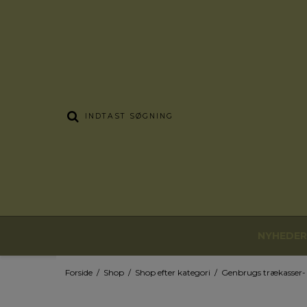
NYHEDER
Forside
/
Shop
/
Shop efter kategori
/
Genbrugs trækasser- 