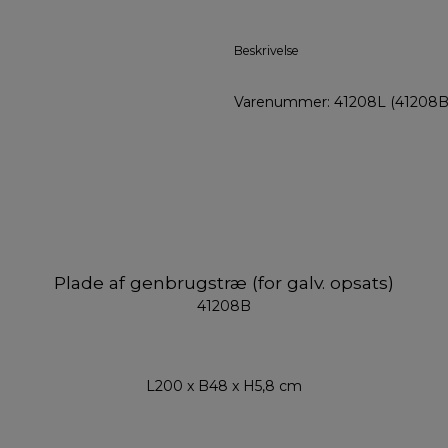
Beskrivelse
Varenummer: 41208L (41208B,
Plade af genbrugstræ (for galv. opsats)
41208B
L200 x B48 x H5,8 cm