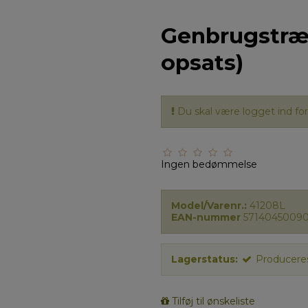
Genbrugstræ 
opsats)
Du skal være logget ind for 
Ingen bedømmelse
Model/Varenr.:
41208L
EAN-nummer
5714045009
Lagerstatus:
Produceres
Tilføj til ønskeliste