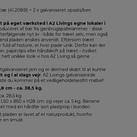
ræ (41.208B) + 2 x galvaniseret opsats/ben
 på eget værksted i A2 Livings egne lokaler i
oduceret af træ fra genbrugspallerammer - disse
terfølgende nyt liv - både for træet selv, men også
vorend pladen ønskes anvendt. Eftersom træet
iv fuld af historie, er hver plade unik. Derfor kan der
, papirclips eller håndskrift på træet – hvilket
 helt unikke look vi hos A2 Living så gerne
galvaniseret jern og er dermed skabt til at kunne
 og i al slags vejr
. A2 Livings galvaniserede
este du kommer på et vedligeholdelsesfrit møbel!
8 cm - ca. 38,5 kg.
a. 28,5 kg.
 L50 x B50 x H28 cm. og vejer ca. 5 kg. Benene
et med en hårdfør sort plastprop i bunden.
 pladen er lavet af et naturprodukt, hvorfor
e en smule.