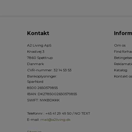
Kontakt
Inform
A2 Living ApS
Om os
Knastvej 3
Find forha
7860 Spøttrup
Betingelse
Danmark
Reklamati
CVR-nummer
:
32 14 53 53
Katalog
Bankoplysninger
:
Kontakt o
SparNord
8500 2650579855
IBAN: DK2785002650579855
SWIFT: NYKBDKKK
Telefonnr.
:
+45 41 29 49 50 / NO TEXT
E-mail
:
mail@a2living.dk
Sitemap