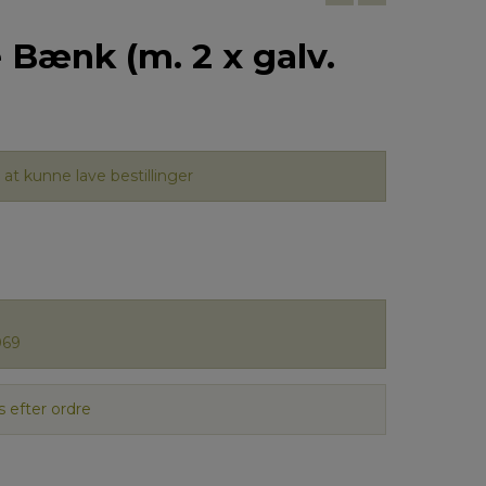
Bænk (m. 2 x galv.
at kunne lave bestillinger
069
 efter ordre