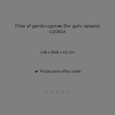
Flise af genbrugstræ (for galv. opsats)
41208DA
L48 x B48 x H2 cm
Produceres efter ordre