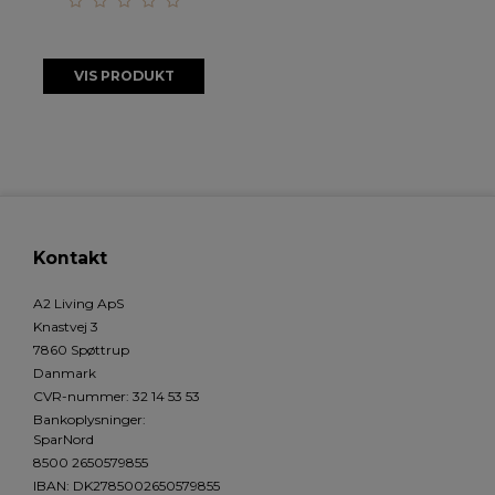
VIS PRODUKT
Kontakt
A2 Living ApS
Knastvej 3
7860 Spøttrup
Danmark
CVR-nummer
:
32 14 53 53
Bankoplysninger
:
SparNord
8500 2650579855
IBAN: DK2785002650579855