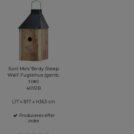
Sort Mini 'Birdy Sleep
Wall' Fuglehus (genb.
træ)
40151B
L17 x B17 x H36,5 cm
Produceres efter
ordre