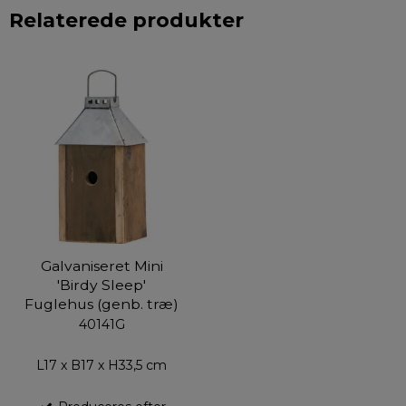
Relaterede produkter
Galvaniseret Mini
'Birdy Sleep'
Fuglehus (genb. træ)
40141G
L17 x B17 x H33,5 cm