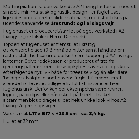
Med inspiration fra den velkendte A2 Living lanterne - med et
simpelt, minimalistisk og rustikt design - er fuglehuset
ligeledes produceret i solide materialer, med stor fokus på
udendørs anvendelse
året rundt og i
al slags vejr
.
Fuglehuset er produceret/samlet på eget værksted i A2
Livings egne lokaler i Hem (Danmark).
Toppen af fuglehuset er fremstillet i kraftig
galvaniseret plade (0,8 mm) og nitter samt håndtag er i
rustfrit stål - helt samme opskrift som toppen på A2 Livings
lanterner. Selve redekassen er produceret af træ fra
genbrugspallerammer - disse opkøbes, saves op, og sikres
efterfølgende nyt liv - både for træet selv og én eller flere
'heldige udvalgte' blandt havens fugle. Eftersom træet
allerede har levet et tidligere liv fuld af historie, er hver
fuglehus unik. Derfor kan der eksempelvis være revner,
logoer, papirclips eller håndskrift på træet – hvilket
altsammen blot bidrager til det helt unikke look vi hos A2
Living så gerne opsøger.
Varens mål:
L17 x B17 x H33,5 cm - ca. 3,4 kg.
Hullet er 32 mm.