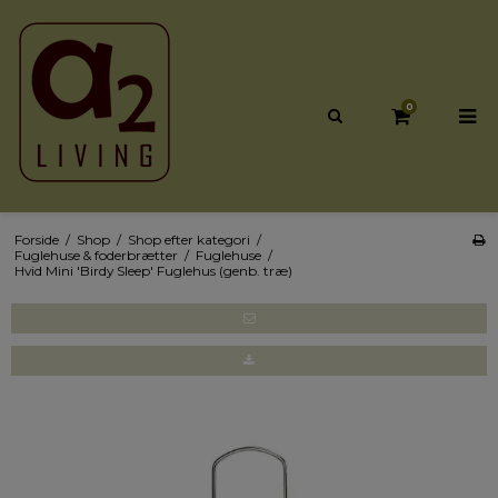
0
Forside
/
Shop
/
Shop efter kategori
/
Fuglehuse & foderbrætter
/
Fuglehuse
/
Hvid Mini 'Birdy Sleep' Fuglehus (genb. træ)