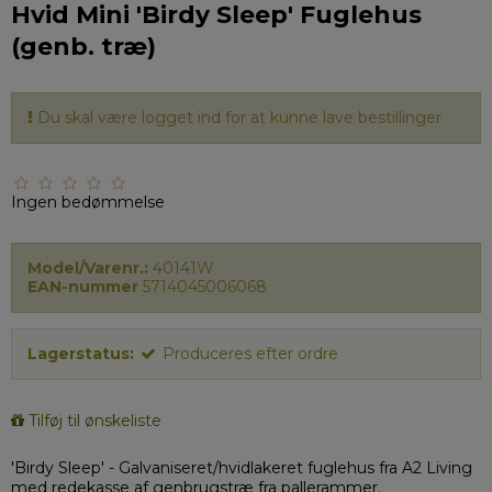
Hvid Mini 'Birdy Sleep' Fuglehus
(genb. træ)
Du skal være logget ind for at kunne lave bestillinger
Ingen bedømmelse
Model/Varenr.:
40141W
EAN-nummer
5714045006068
Lagerstatus:
Produceres efter ordre
Tilføj til ønskeliste
'Birdy Sleep' - Galvaniseret/hvidlakeret fuglehus fra A2 Living
med redekasse af genbrugstræ fra pallerammer.