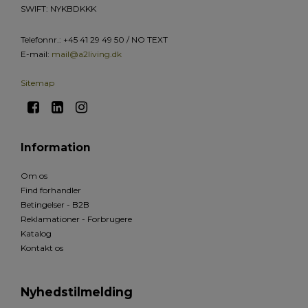
SWIFT: NYKBDKKK
Telefonnr.
:
+45 41 29 49 50 / NO TEXT
E-mail
:
mail@a2living.dk
Sitemap
Information
Om os
Find forhandler
Betingelser - B2B
Reklamationer - Forbrugere
Katalog
Kontakt os
Nyhedstilmelding