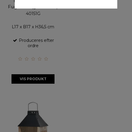
'Birdy Sleep Wall'
Fuglehus (genb. træ)
40151G
L17 x B17 x H36,5 cm
Produceres efter
ordre
VIS PRODUKT