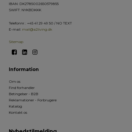
IBAN: DK2785002650579855
SWIFT: NYKBDKKK
Telefonnr.
:
+45 41 29 49 50 / NO TEXT
E-mail
:
mail@a2living.dk
Sitemap
Information
Om os
Find forhandler
Betingelser - B2B
Reklamationer - Forbrugere
Katalog
Kontakt os
Nyhedstilmelding