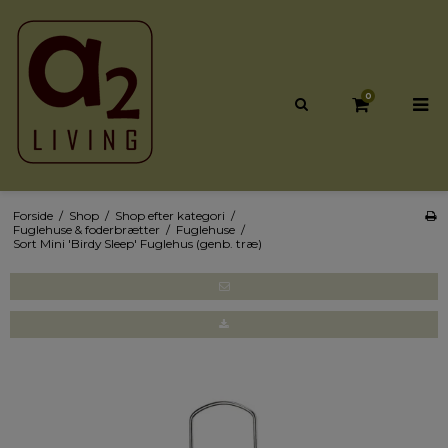
0
Forside
/
Shop
/
Shop efter kategori
/
Fuglehuse & foderbrætter
/
Fuglehuse
/
Sort Mini 'Birdy Sleep' Fuglehus (genb. træ)