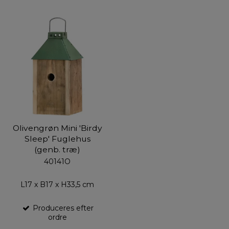
Olivengrøn Mini 'Birdy
Sleep' Fuglehus
(genb. træ)
40141O
L17 x B17 x H33,5 cm
Produceres efter
ordre