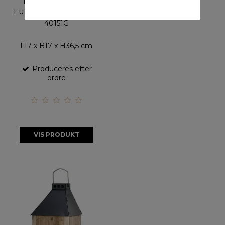
'Birdy Sleep Wall'
Fuglehus (genb. træ)
40151G
L17 x B17 x H36,5 cm
Produceres efter
ordre
VIS PRODUKT