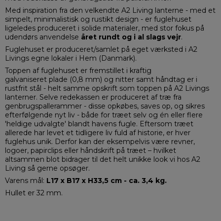
Med inspiration fra den velkendte A2 Living lanterne - med et
simpelt, minimalistisk og rustikt design - er fuglehuset
ligeledes produceret i solide materialer, med stor fokus på
udendørs anvendelse
året rundt og i
al slags vejr
.
Fuglehuset er produceret/samlet på eget værksted i A2
Livings egne lokaler i Hem (Danmark).
Toppen af fuglehuset er fremstillet i kraftig
galvaniseret plade (0,8 mm) og nitter samt håndtag er i
rustfrit stål - helt samme opskrift som toppen på A2 Livings
lanterner. Selve redekassen er produceret af træ fra
genbrugspallerammer - disse opkøbes, saves op, og sikres
efterfølgende nyt liv - både for træet selv og én eller flere
'heldige udvalgte' blandt havens fugle. Eftersom træet
allerede har levet et tidligere liv fuld af historie, er hver
fuglehus unik. Derfor kan der eksempelvis være revner,
logoer, papirclips eller håndskrift på træet – hvilket
altsammen blot bidrager til det helt unikke look vi hos A2
Living så gerne opsøger.
Varens mål:
L17 x B17 x H33,5 cm - ca. 3,4 kg.
Hullet er 32 mm.