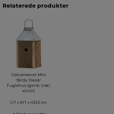
Relaterede produkter
Galvaniseret Mini
'Birdy Sleep'
Fuglehus (genb. træ)
40141G
L17 x B17 x H33,5 cm