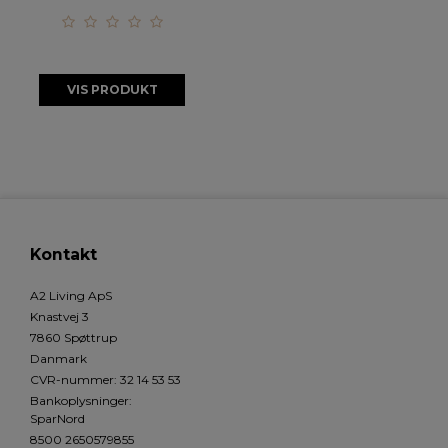
VIS PRODUKT
Kontakt
A2 Living ApS
Knastvej 3
7860 Spøttrup
Danmark
CVR-nummer
:
32 14 53 53
Bankoplysninger
:
SparNord
8500 2650579855