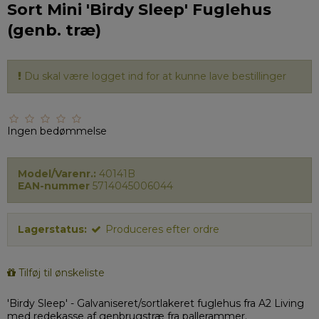
Sort Mini 'Birdy Sleep' Fuglehus
(genb. træ)
Du skal være logget ind for at kunne lave bestillinger
Ingen bedømmelse
Model/Varenr.:
40141B
EAN-nummer
5714045006044
Lagerstatus:
Produceres efter ordre
Tilføj til ønskeliste
'Birdy Sleep' - Galvaniseret/sortlakeret fuglehus fra A2 Living
med redekasse af genbrugstræ fra pallerammer.