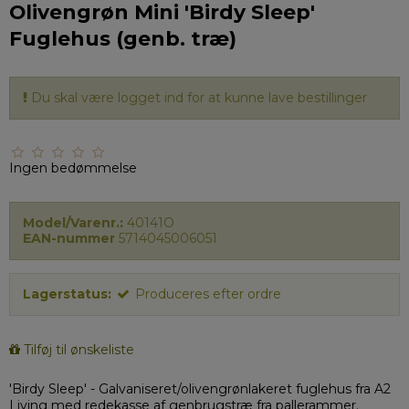
Olivengrøn Mini 'Birdy Sleep'
Fuglehus (genb. træ)
Du skal være logget ind for at kunne lave bestillinger
Ingen bedømmelse
Model/Varenr.:
40141O
EAN-nummer
5714045006051
Lagerstatus:
Produceres efter ordre
Tilføj til ønskeliste
'Birdy Sleep' - Galvaniseret/olivengrønlakeret fuglehus fra A2
Living med redekasse af genbrugstræ fra pallerammer.