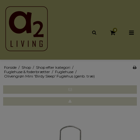
0
Forside
/
Shop
/
Shop efter kategori
/
Fuglehuse & foderbrætter
/
Fuglehuse
/
Olivengrøn Mini 'Birdy Sleep' Fuglehus (genb. træ)