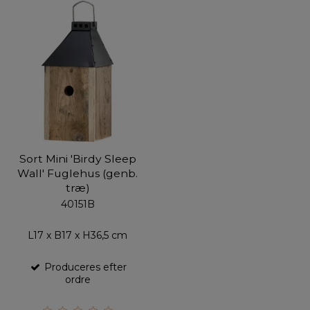
Sort Mini 'Birdy Sleep
Wall' Fuglehus (genb.
træ)
40151B
L17 x B17 x H36,5 cm
Produceres efter
ordre