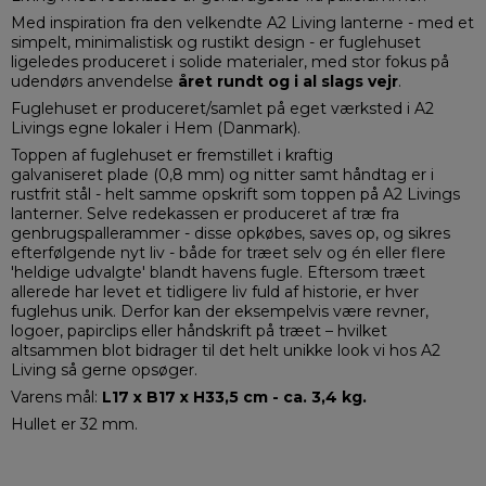
Med inspiration fra den velkendte A2 Living lanterne - med et
simpelt, minimalistisk og rustikt design - er fuglehuset
ligeledes produceret i solide materialer, med stor fokus på
udendørs anvendelse
året rundt og i
al slags vejr
.
Fuglehuset er produceret/samlet på eget værksted i A2
Livings egne lokaler i Hem (Danmark).
Toppen af fuglehuset er fremstillet i kraftig
galvaniseret plade (0,8 mm) og nitter samt håndtag er i
rustfrit stål - helt samme opskrift som toppen på A2 Livings
lanterner. Selve redekassen er produceret af træ fra
genbrugspallerammer - disse opkøbes, saves op, og sikres
efterfølgende nyt liv - både for træet selv og én eller flere
'heldige udvalgte' blandt havens fugle. Eftersom træet
allerede har levet et tidligere liv fuld af historie, er hver
fuglehus unik. Derfor kan der eksempelvis være revner,
logoer, papirclips eller håndskrift på træet – hvilket
altsammen blot bidrager til det helt unikke look vi hos A2
Living så gerne opsøger.
Varens mål:
L17 x B17 x H33,5 cm - ca. 3,4 kg.
Hullet er 32 mm.