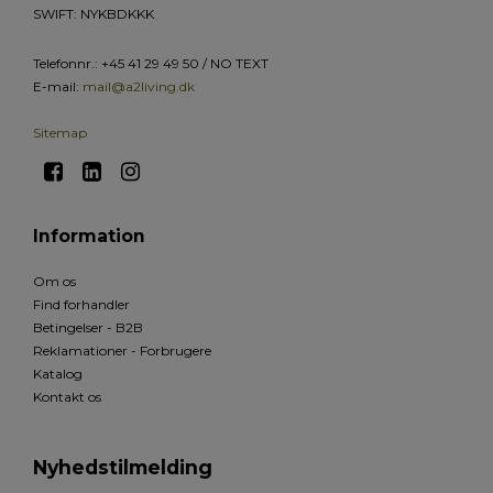
SWIFT: NYKBDKKK
Telefonnr.
:
+45 41 29 49 50 / NO TEXT
E-mail
:
mail@a2living.dk
Sitemap
Information
Om os
Find forhandler
Betingelser - B2B
Reklamationer - Forbrugere
Katalog
Kontakt os
Nyhedstilmelding