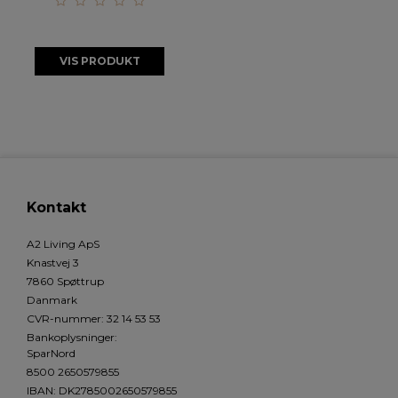
VIS PRODUKT
Kontakt
A2 Living ApS
Knastvej 3
7860 Spøttrup
Danmark
CVR-nummer
:
32 14 53 53
Bankoplysninger
:
SparNord
8500 2650579855
IBAN: DK2785002650579855