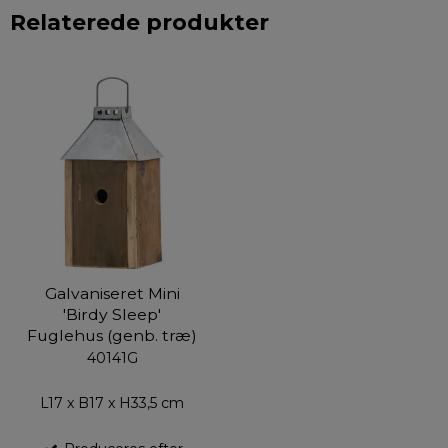
Relaterede produkter
Galvaniseret Mini
'Birdy Sleep'
Fuglehus (genb. træ)
40141G
L17 x B17 x H33,5 cm