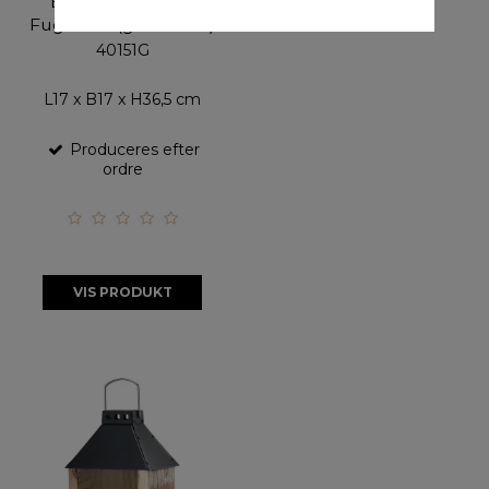
'Birdy Sleep Wall'
Fuglehus (genb. træ)
40151G
L17 x B17 x H36,5 cm
Produceres efter
ordre
VIS PRODUKT