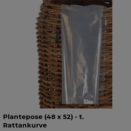
Plantepose (48 x 52) - t.
Rattankurve