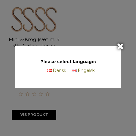
Mini S-Krog (sæt m. 4
stk. / 1 str.) - Lacak
20351
Please select language:
B5,5 x H10,5 cm
Dansk
Engelsk
På lager
VIS PRODUKT