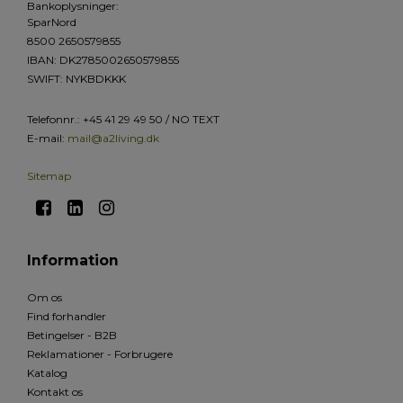
Bankoplysninger
:
SparNord
8500 2650579855
IBAN: DK2785002650579855
SWIFT: NYKBDKKK
Telefonnr.
:
+45 41 29 49 50 / NO TEXT
E-mail
:
mail@a2living.dk
Sitemap
Information
Om os
Find forhandler
Betingelser - B2B
Reklamationer - Forbrugere
Katalog
Kontakt os