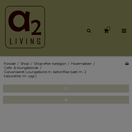
0
Forside
/
Shop
/
Shop efter kategori
/
Havemøbler
/
Cafe- & loungeborde
/
Galvaniseret Loungebord m. betonflise (sæt m. 2
taburetter m. rygl.)