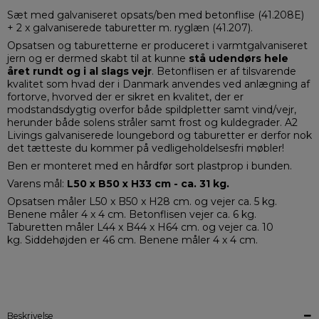
Sæt med galvaniseret opsats/ben med betonflise (41.208E)
+ 2 x galvaniserede taburetter m. ryglæn (41.207).
Opsatsen og taburetterne er produceret i varmtgalvaniseret
jern og er dermed skabt til at kunne
stå udendørs hele
året rundt og i al slags vejr
. Betonflisen er af tilsvarende
kvalitet som hvad der i Danmark anvendes ved anlægning af
fortorve, hvorved der er sikret en kvalitet, der er
modstandsdygtig overfor både spildpletter samt vind/vejr,
herunder både solens stråler samt frost og kuldegrader. A2
Livings galvaniserede loungebord og taburetter er derfor nok
det tætteste du kommer på vedligeholdelsesfri møbler!
Ben er monteret med en hårdfør sort plastprop i bunden.
Varens mål:
L50 x B50 x H33 cm - ca. 31 kg
.
Opsatsen måler L50 x B50 x H28 cm. og vejer ca. 5 kg.
Benene måler 4 x 4 cm. Betonflisen vejer ca. 6 kg.
Taburetten måler L44 x B44 x H64 cm. og vejer ca. 10
kg. Siddehøjden er 46 cm. Benene måler 4 x 4 cm.
Beskrivelse