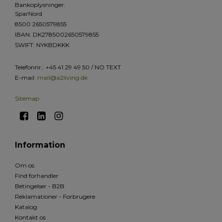
Bankoplysninger
:
SparNord
8500 2650579855
IBAN: DK2785002650579855
SWIFT: NYKBDKKK
Telefonnr.
:
+45 41 29 49 50 / NO TEXT
E-mail
:
mail@a2living.dk
Sitemap
Information
Om os
Find forhandler
Betingelser - B2B
Reklamationer - Forbrugere
Katalog
Kontakt os