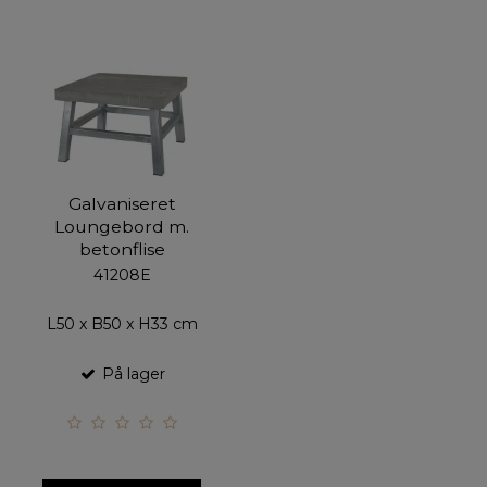
Galvaniseret
Loungebord m.
betonflise
41208E
L50 x B50 x H33 cm
På lager