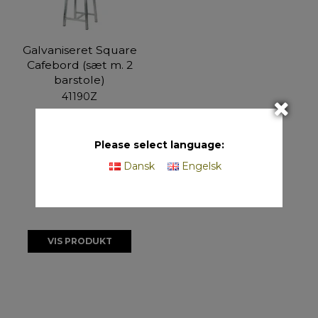
Galvaniseret Square
Cafebord (sæt m. 2
barstole)
41190Z
1x41.190, 2x41.200
Please select language:
På lager
Dansk
Engelsk
VIS PRODUKT