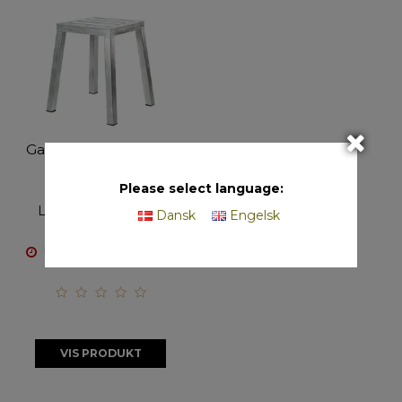
Galvaniseret Taburet
41206
Please select language:
L44 x B44 x H46 cm
Dansk
Engelsk
Ukendt leveringsdato
VIS PRODUKT