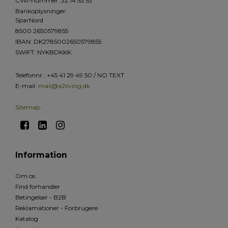
CVR-nummer
:
32 14 53 53
Bankoplysninger
:
SparNord
8500 2650579855
IBAN: DK2785002650579855
SWIFT: NYKBDKKK
Telefonnr.
:
+45 41 29 49 50 / NO TEXT
E-mail
:
mail@a2living.dk
Sitemap
Information
Om os
Find forhandler
Betingelser - B2B
Reklamationer - Forbrugere
Katalog