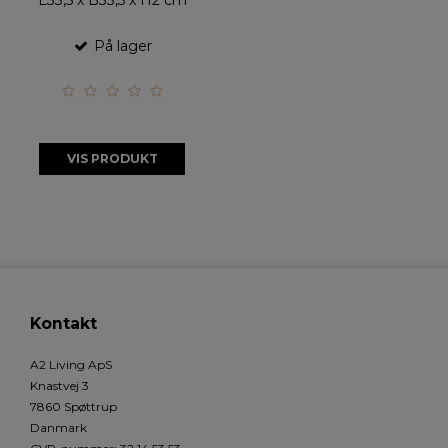
L33,5 x B33,5 x H2 cm
På lager
VIS PRODUKT
Kontakt
A2 Living ApS
Knastvej 3
7860 Spøttrup
Danmark