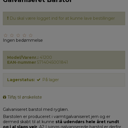
Du skal være logget ind for at kunne lave bestillinger
Ingen bedømmelse
Model/Varenr.:
41200
EAN-nummer
5714045001841
Lagerstatus:
På lager
Tilføj til ønskeliste
Galvaniseret barstol med ryglæn.
Barstolen er produceret i varmtgalvaniseret jern og er
dermed skabt til at kunne
stå udendørs hele året rundt
og i al slags vejr
. A2 Livings galvaniserede barstol er derfor