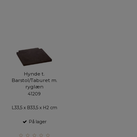
Hynde t.
Barstol/Taburet m.
ryglæn
41209
L33,5 x B33,5 x H2 cm
På lager