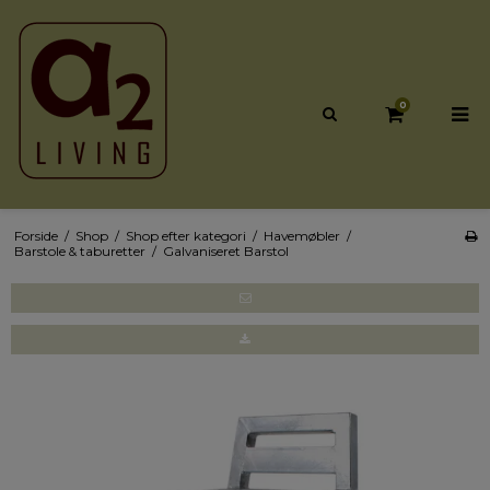
0
Forside
/
Shop
/
Shop efter kategori
/
Havemøbler
/
Barstole & taburetter
/
Galvaniseret Barstol