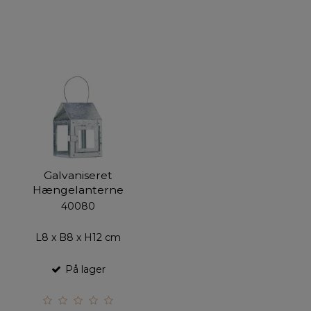
Galvaniseret
Hængelanterne
40080
L8 x B8 x H12 cm
På lager