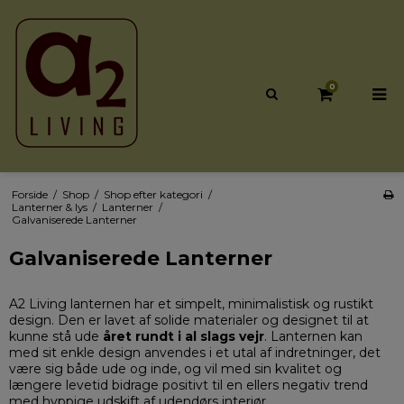
0
Forside
/
Shop
/
Shop efter kategori
/
Lanterner & lys
/
Lanterner
/
Galvaniserede Lanterner
Galvaniserede Lanterner
A2 Living lanternen har et simpelt, minimalistisk og rustikt
design. Den er lavet af solide materialer og designet til at
kunne stå ude
året rundt i al slags vejr
. Lanternen kan
med sit enkle design anvendes i et utal af indretninger, det
være sig både ude og inde, og vil med sin kvalitet og
længere levetid bidrage positivt til en ellers negativ trend
med hyppige udskift af udendørs interiør.