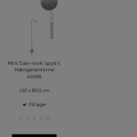
Mini 'Galv-look' spyd t.
Hængelanterne
40098
L50 x B0,5 cm
På lager