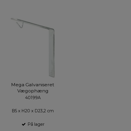
Mega Galvaniseret
Vægophæng
40199A
B5 x H20 x D23,2 cm
På lager