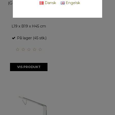
Dansk
Engelsk
(GREB/INDPAKNING
GL. MODEL)
40012-Y
L19 x B19 x H45 cm
På lager (45 stk.)
VIS PRODUKT