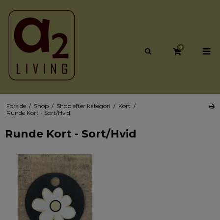
0
Forside
/
Shop
/
Shop efter kategori
/
Kort
/
Runde Kort - Sort/Hvid
Runde Kort - Sort/Hvid