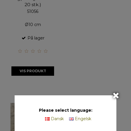
20 stk.)
51056
Ø10 cm
På lager
VIS PRODUKT
Please select language:
Dansk
Engelsk