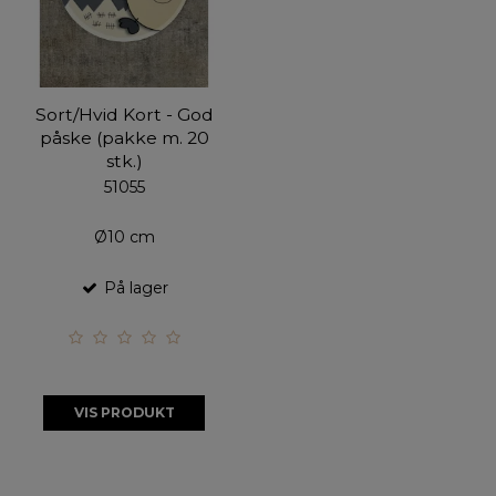
Sort/Hvid Kort - God
påske (pakke m. 20
stk.)
51055
Ø10 cm
På lager
VIS PRODUKT