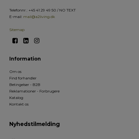
Telefonnr.
:
+45 41 29 49 50 / NO TEXT
E-mail
:
mail@a2living.dk
Sitemap
Information
Om os
Find forhandler
Betingelser - B2B
Reklamationer - Forbrugere
Katalog
Kontakt os
Nyhedstilmelding