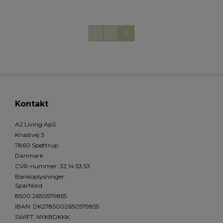
1
2
Kontakt
A2 Living ApS
Knastvej 3
7860 Spøttrup
Danmark
CVR-nummer
:
32 14 53 53
Bankoplysninger
:
SparNord
8500 2650579855
IBAN: DK2785002650579855
SWIFT: NYKBDKKK