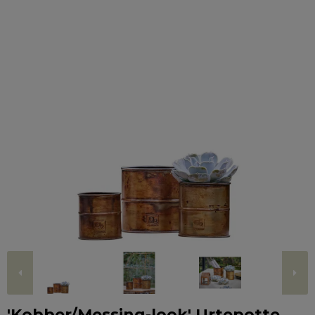
'Kobber/Messing-look' Urtepotte