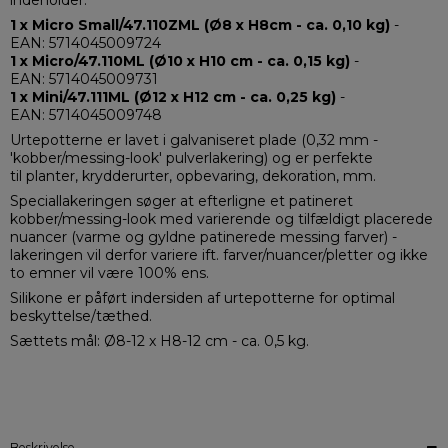
indeholder:
1 x Micro Small/47.110ZML (Ø8 x H8cm - ca. 0,10 kg)
-
EAN: 5714045009724
1 x Micro/47.110ML (Ø10 x H10 cm - ca. 0,15 kg)
-
EAN: 5714045009731
1 x Mini/47.111ML (Ø12 x H12 cm - ca. 0,25 kg)
-
EAN: 5714045009748
Urtepotterne er lavet i galvaniseret plade (0,32 mm -
'kobber/messing-look' pulverlakering) og er perfekte
til planter, krydderurter, opbevaring, dekoration, mm.
Speciallakeringen søger at efterligne et patineret
kobber/messing-look med varierende og tilfældigt placerede
nuancer (varme og gyldne patinerede messing farver) -
lakeringen vil derfor variere ift. farver/nuancer/pletter og ikke
to emner vil være 100% ens.
Silikone er påført indersiden af urtepotterne for optimal
beskyttelse/tæthed.
Sættets mål: Ø8-12 x H8-12 cm - ca. 0,5 kg.
Beskrivelse