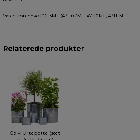
Varenummer: 47100-3ML (47110ZML, 47110ML, 47111ML)
Relaterede produkter
Galv. Urtepotte (sæt
m. 6 stk. / 5 str.)