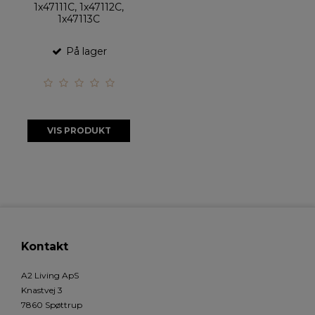
1x47111C, 1x47112C,
1x47113C
På lager
VIS PRODUKT
Kontakt
A2 Living ApS
Knastvej 3
7860 Spøttrup