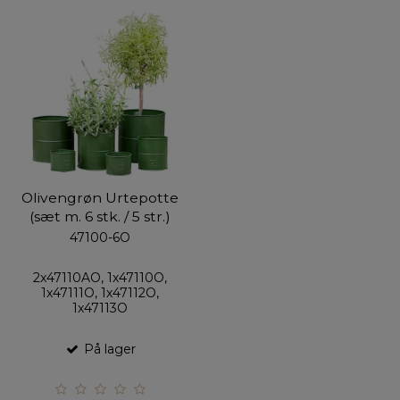
Olivengrøn Urtepotte
(sæt m. 6 stk. / 5 str.)
47100-6O
2x47110AO, 1x47110O,
1x47111O, 1x47112O,
1x47113O
På lager