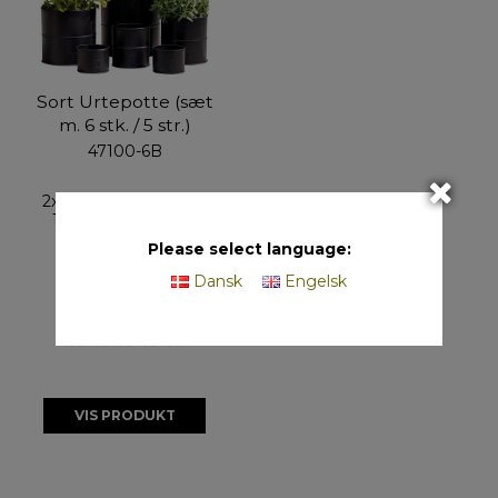
Sort Urtepotte (sæt
m. 6 stk. / 5 str.)
47100-6B
2x47110AB, 1x47110B,
1x47111B, 1x47112B,
1x47113B
Please select language:
Dansk
Engelsk
På lager
VIS PRODUKT