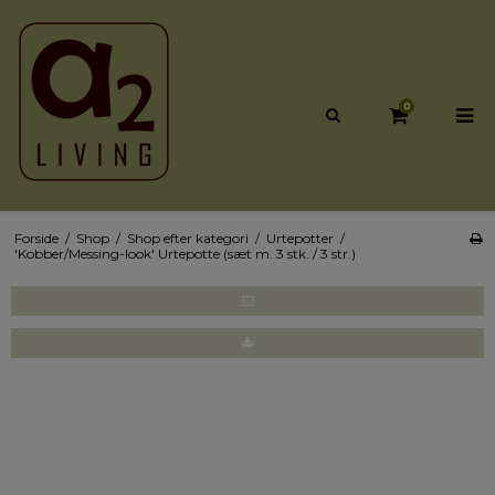
0
Forside
/
Shop
/
Shop efter kategori
/
Urtepotter
/
'Kobber/Messing-look' Urtepotte (sæt m. 3 stk. / 3 str.)