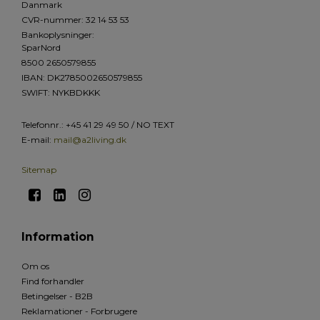
Danmark
CVR-nummer
:
32 14 53 53
Bankoplysninger
:
SparNord
8500 2650579855
IBAN: DK2785002650579855
SWIFT: NYKBDKKK
Telefonnr.
:
+45 41 29 49 50 / NO TEXT
E-mail
:
mail@a2living.dk
Sitemap
Information
Om os
Find forhandler
Betingelser - B2B
Reklamationer - Forbrugere