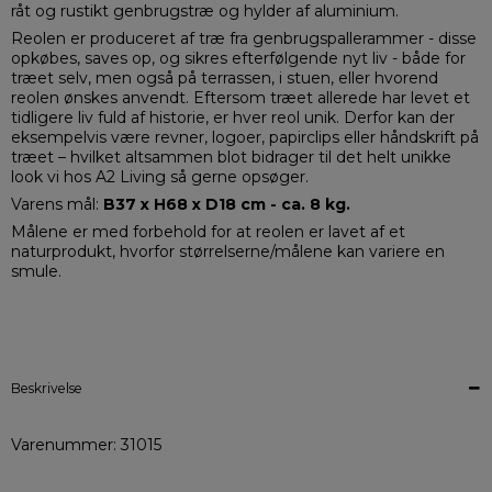
råt og rustikt genbrugstræ og hylder af aluminium.
Reolen er produceret af træ fra genbrugspallerammer - disse
opkøbes, saves op, og sikres efterfølgende nyt liv - både for
træet selv, men også på terrassen, i stuen, eller hvorend
reolen ønskes anvendt. Eftersom træet allerede har levet et
tidligere liv fuld af historie, er hver reol unik. Derfor kan der
eksempelvis være revner, logoer, papirclips eller håndskrift på
træet – hvilket altsammen blot bidrager til det helt unikke
look vi hos A2 Living så gerne opsøger.
Varens mål:
B37 x H68 x D18 cm - ca. 8 kg.
Målene er med forbehold for at reolen er lavet af et
naturprodukt, hvorfor størrelserne/målene kan variere en
smule.
Beskrivelse
Varenummer: 31015