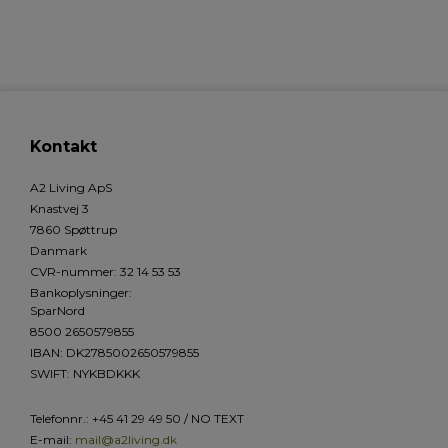
Kontakt
A2 Living ApS
Knastvej 3
7860 Spøttrup
Danmark
CVR-nummer
:
32 14 53 53
Bankoplysninger
:
SparNord
8500 2650579855
IBAN: DK2785002650579855
SWIFT: NYKBDKKK
Telefonnr.
:
+45 41 29 49 50 / NO TEXT
E-mail
:
mail@a2living.dk