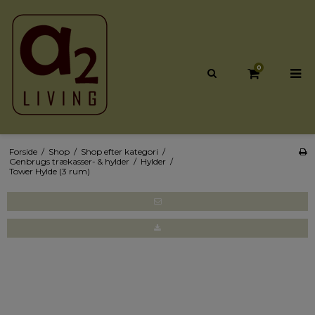
0
Forside
/
Shop
/
Shop efter kategori
/
Genbrugs trækasser- & hylder
/
Hylder
/
Tower Hylde (3 rum)