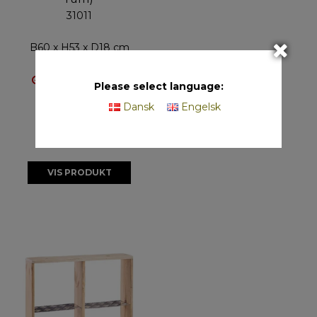
31011
B60 x H53 x D18 cm
Produceres efter
Please select language:
ordre
Dansk
Engelsk
VIS PRODUKT