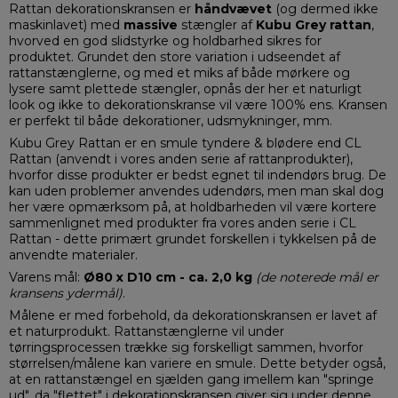
Rattan dekorationskransen er
håndvævet
(og dermed ikke
maskinlavet) med
massive
stængler
af
Kubu Grey rattan
,
hvorved en god slidstyrke og holdbarhed sikres for
produktet. Grundet den store variation i udseendet af
rattanstænglerne, og med et miks af både mørkere og
lysere samt plettede stængler, opnås der her et naturligt
look og ikke to dekorationskranse vil være 100% ens. Kransen
er perfekt til både dekorationer, udsmykninger, mm.
Kubu Grey Rattan er en smule tyndere & blødere end CL
Rattan (anvendt i vores anden serie af rattanprodukter),
hvorfor disse produkter er bedst egnet til indendørs brug. De
kan uden problemer anvendes udendørs, men man skal dog
her være opmærksom på, at holdbarheden vil være kortere
sammenlignet med produkter fra vores anden serie i CL
Rattan - dette primært grundet forskellen i tykkelsen på de
anvendte materialer.
Varens mål:
Ø80 x D10 cm - ca. 2,0 kg
(de noterede mål er
kransens ydermål)
.
Målene er med forbehold, da dekorationskransen er lavet af
et naturprodukt. Rattanstænglerne vil under
tørringsprocessen trække sig forskelligt sammen, hvorfor
størrelsen/målene kan variere en smule. Dette betyder også,
at en rattanstængel en sjælden gang imellem kan "springe
ud", da "flettet" i dekorationskransen giver sig under denne