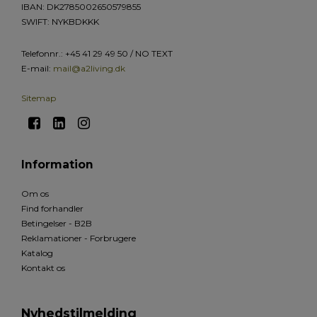
IBAN: DK2785002650579855
SWIFT: NYKBDKKK
Telefonnr.
:
+45 41 29 49 50 / NO TEXT
E-mail
:
mail@a2living.dk
Sitemap
Information
Om os
Find forhandler
Betingelser - B2B
Reklamationer - Forbrugere
Katalog
Kontakt os
Nyhedstilmelding