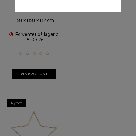
20388
L58 x B58 x D2 cm
Forventet på lager d.
18-09-26
VIS PRODUKT
Nyhed