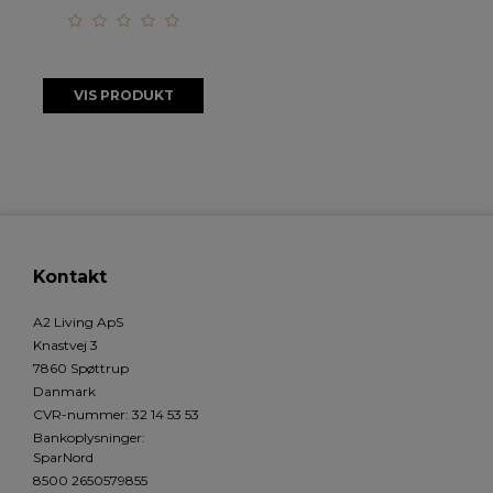
VIS PRODUKT
Kontakt
A2 Living ApS
Knastvej 3
7860 Spøttrup
Danmark
CVR-nummer
:
32 14 53 53
Bankoplysninger
:
SparNord
8500 2650579855