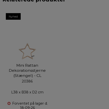
Nyhed
Mini Rattan
Dekorationsstjerne
(Stængel) - CL
20386
L38 x B38 x D2 cm
Forventet på lager d.
18-09-26