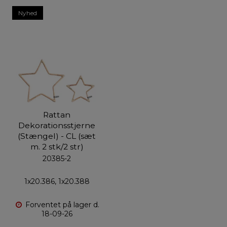
Nyhed
Rattan
Dekorationsstjerne
(Stængel) - CL (sæt
m. 2 stk/2 str)
20385-2
1x20.386, 1x20.388
Forventet på lager d.
18-09-26