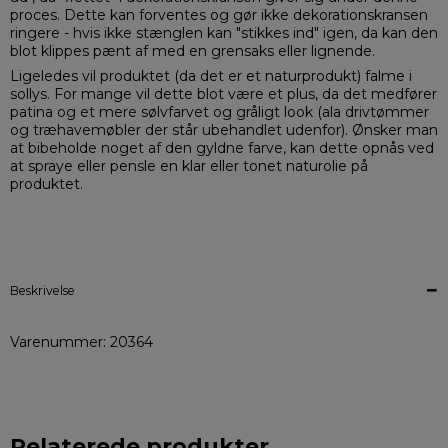
proces. Dette kan forventes og gør ikke dekorationskransen
ringere - hvis ikke stænglen kan "stikkes ind" igen, da kan den
blot klippes pænt af med en grensaks eller lignende.
Ligeledes vil produktet (da det er et naturprodukt) falme i
sollys. For mange vil dette blot være et plus, da det medfører
patina og et mere sølvfarvet og gråligt look (ala drivtømmer
og træhavemøbler der står ubehandlet udenfor). Ønsker man
at bibeholde noget af den gyldne farve, kan dette opnås ved
at spraye eller pensle en klar eller tonet naturolie på
produktet.
Beskrivelse
Varenummer: 20364
Relaterede produkter