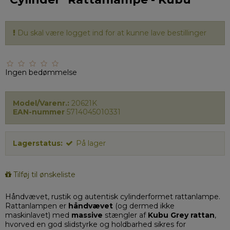
Du skal være logget ind for at kunne lave bestillinger
Ingen bedømmelse
Model/Varenr.:
20621K
EAN-nummer
5714045010331
Lagerstatus:
På lager
Tilføj til ønskeliste
Håndvævet, rustik og autentisk cylinderformet rattanlampe.
Rattanlampen er
håndvævet
(og dermed ikke
maskinlavet) med
massive
stængler
af
Kubu Grey rattan
,
hvorved en god slidstyrke og holdbarhed sikres for