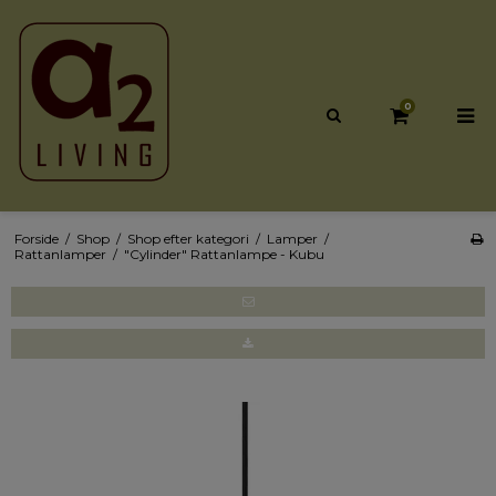
0
Forside
/
Shop
/
Shop efter kategori
/
Lamper
/
Rattanlamper
/
"Cylinder" Rattanlampe - Kubu