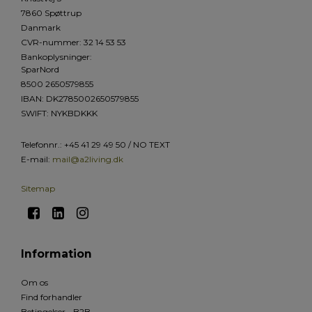
7860 Spøttrup
Danmark
CVR-nummer
:
32 14 53 53
Bankoplysninger
:
SparNord
8500 2650579855
IBAN: DK2785002650579855
SWIFT: NYKBDKKK
Telefonnr.
:
+45 41 29 49 50 / NO TEXT
E-mail
:
mail@a2living.dk
Sitemap
Information
Om os
Find forhandler
Betingelser - B2B