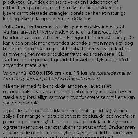
produktet. Grundet den store variation i udseendet af
rattanstænglerne, og med et miks af både mørkere og
lysere samt plettede stængler, opnås der her et naturligt
look og ikke to lamper vil være 100% ens.
Kubu Grey Rattan er en smule tyndere & blødere end CL
Rattan (anvendt i vores anden serie af rattanprodukter),
hvorfor disse produkter er bedst egnet til indendørs brug. De
kan uden problemer anvendes udendørs, men man skal dog
her være opmærksom på, at holdbarheden vil være kortere
sammenlignet med produkter fra vores anden serie i CL
Rattan - dette primært grundet forskellen i tykkelsen på de
anvendte materialer.
Varens mål:
Ø30 x H36 cm - ca. 1,7 kg
(de noterede mål er
lampens ydermål på bredeste/højeste punkt)
.
Målene er med forbehold, da lampen er lavet af et
naturprodukt. Rattanstænglerne vil under tørringsprocessen
trække sig forskelligt sammen, hvorfor størrelsen/målene kan
variere en smule.
Ligeledes vil produktet (da det er et naturprodukt) falme i
sollys. For mange vil dette blot være et plus, da det medfører
patina og et mere sølvfarvet og gråligt look (ala drivtømmer
og træhavemøbler der står ubehandlet udenfor). Ønsker man
at bibeholde noget af den gyldne farve, kan dette opnås ved