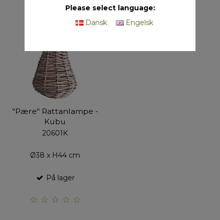
Please select language:
Dansk
Engelsk
"Pære" Rattanlampe -
Kubu
20601K
Ø38 x H44 cm
På lager