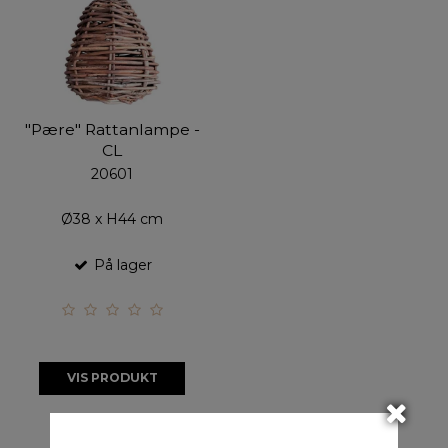
"Pære" Rattanlampe -
CL
20601
Ø38 x H44 cm
På lager
VIS PRODUKT