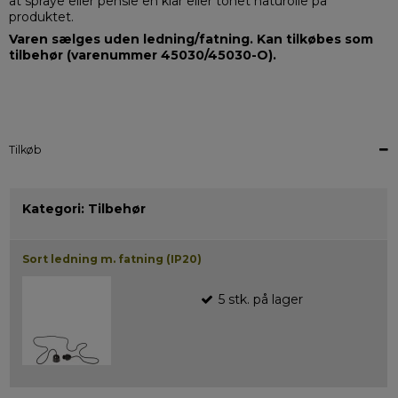
at spraye eller pensle en klar eller tonet naturolie på
produktet.
Varen sælges uden ledning/fatning. Kan tilkøbes som
tilbehør (varenummer 45030/45030-O).
Tilkøb
Kategori:
Tilbehør
Sort ledning m. fatning (IP20)
5
stk.
på lager