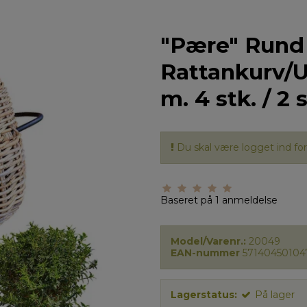
"Pære" Rund
Rattankurv/U
m. 4 stk. / 2 s
Du skal være logget ind for 
Baseret på
1
anmeldelse
Model/Varenr.:
20049
EAN-nummer
57140450104
Lagerstatus:
På lager