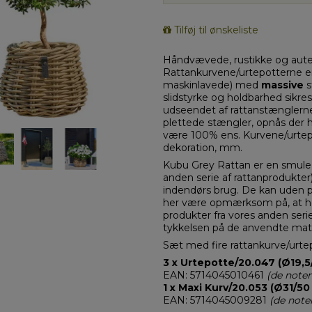
Tilføj til ønskeliste
Håndvævede, rustikke og auten
Rattankurvene/urtepotterne 
maskinlavede) med
massive
s
slidstyrke og holdbarhed sikres
udseendet af rattanstænglern
plettede stængler, opnås der he
være 100% ens. Kurvene/urtepot
dekoration, mm.
Kubu Grey Rattan er en smule 
anden serie af rattanprodukter)
indendørs brug. De kan uden
her være opmærksom på, at h
produkter fra vores anden serie
tykkelsen på de anvendte mate
Sæt med fire rattankurve/urtepo
3 x Urtepotte/20.047 (Ø19,5/
EAN: 5714045010461
(de note
1 x Maxi Kurv/20.053 (
Ø31/50 
EAN: 5714045009281
(de note