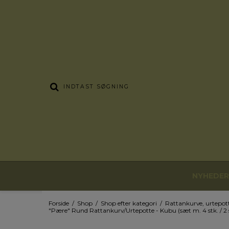
NYHEDER
Forside
/
Shop
/
Shop efter kategori
/
Rattankurve, urtepot
"Pære" Rund Rattankurv/Urtepotte - Kubu (sæt m. 4 stk. / 2 str