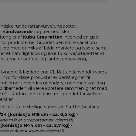
tiske runde rattankurve/urtepotter.
er
håndvævede
(og dermed ikke
tængler
af
Kubu Grey rattan
, hvorved en god
 for produkterne. Grundet den store variation i
e, og med et miks af både mørkere og lysere samt
r et naturligt look og ikke to kurve/urtepotter vil
terne er perfekt til planter, opbevaring,
tyndere & blødere end CL Rattan (anvendt i vores
, hvorfor disse produkter er bedst egnet til
 problemer anvendes udendørs, men man skal dog
oldbarheden vil være koretere sammenlignet med
 i CL Rattan - dette primært grundet forskellen i
rialer.
tter i to forskellige størrelser. Sættet består af:
24 [konisk] x H18 cm - ca. 0,5 kg)
-
rede mål er urtepotternes ydermål)
.
[konisk] x H44 cm - ca. 2,7 kg
)
-
rede mål er kurvenes ydermål)
.