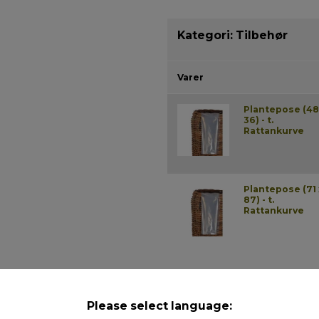
Kategori:
Tilbehør
Varer
Plantepose (48
36) - t.
Rattankurve
Plantepose (71 
87) - t.
Rattankurve
Beskrivelse
Please select language: