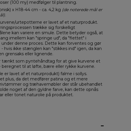
ser (100 my) medfølger til plantning.
onisk) x H18-44 cm - ca. 4,2 kg
(de noterede mål er
ål)
.
rvene/urtepotterne er lavet af et naturprodukt.
ringsprocessen trække sig forskelligt
lene kan variere en smule. Dette betyder også, at
ng imellem kan "springe ud", da "flettet" i
g under denne proces. Dette kan forventes og gør
- hvis ikke stænglen kan "stikkes ind" igen, da kan
n grensaks eller lignende.
 tænkt som pyntehåndtag for at give kurvene et
e beregnet til at løfte, bære eller rykke kurvene.
 er lavet af et naturprodukt) falme i sollys.
 et plus, da det medfører patina og et mere
la drivtømmer og træhavemøbler der står ubehandlet
olde noget af den gyldne farve, kan dette opnås
ar eller tonet naturolie på produktet.