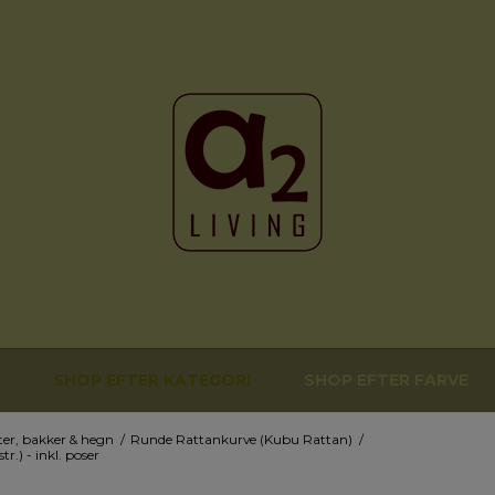
SHOP EFTER KATEGORI
SHOP EFTER FARVE
ter, bakker & hegn
/
Runde Rattankurve (Kubu Rattan)
/
.) - inkl. poser