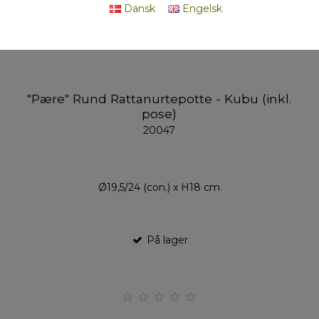
Dansk
Engelsk
"Pære" Rund Rattanurtepotte - Kubu (inkl.
pose)
20047
Ø19,5/24 (con.) x H18 cm
På lager