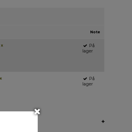
Note
 x
På
lager
x
På
lager