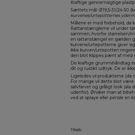
Kraftige gennemsigtige plastpo
Sættets mål: Ø19,5-31/24-50 (k
kurvenes/urtepotternes yderm
Målene er med forbehold, da ku
Rattanstænglerne vil under tør
sammen, hvorfor størrelsen/må
en rattanstængel en sjælden ga
kurvene/urtepotterne giver si
ikke kurven/urtepotten ringere 
den blot klippes pænt af med e
De kraftige grummihåndtag er
råt og rustikt udtryk. De er ikk
Ligeledes vil produkterne (da de
For mange vil dette blot være
sølvfarvet og gråligt look (a
udenfor). Ønsker man at bibeh
ved at spraye eller pensle en kl
Tilkøb