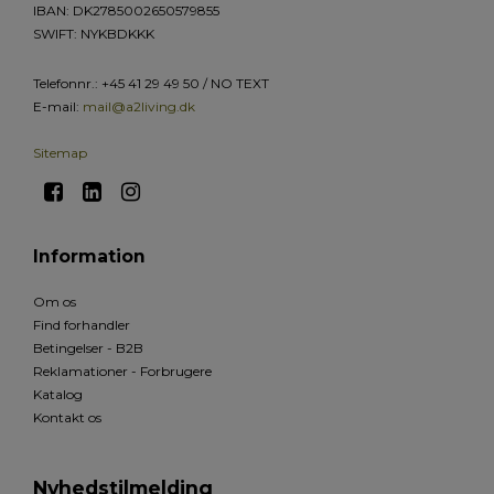
IBAN: DK2785002650579855
SWIFT: NYKBDKKK
Telefonnr.
:
+45 41 29 49 50 / NO TEXT
E-mail
:
mail@a2living.dk
Sitemap
Information
Om os
Find forhandler
Betingelser - B2B
Reklamationer - Forbrugere
Katalog
Kontakt os
Nyhedstilmelding