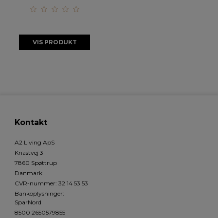
VIS PRODUKT
Kontakt
A2 Living ApS
Knastvej 3
7860 Spøttrup
Danmark
CVR-nummer
:
32 14 53 53
Bankoplysninger
:
SparNord
8500 2650579855