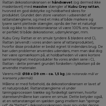
Rattan dekorationskransen er
håndvævet
(og dermed ikke
maskinlavet) med
massive
stængler
af
Kubu Grey rattan
,
hvorved en god slidstyrke og holdbarhed sikres for
produktet. Grundet den store variation i udseendet af
rattanstænglerne, og med et miks af både mørkere og
lysere samt plettede stængler, opnås der her et naturligt
look og ikke to dekorationskranse vil være 100% ens. Kransen
er perfekt til både dekorationer, udsmykninger, mm.
Kubu Grey Rattan er en smule tyndere & blødere end CL
Rattan (anvendt i vores anden serie af rattanprodukter),
hvorfor disse produkter er bedst egnet til indendørs brug. De
kan uden problemer anvendes udendørs, men man skal dog
her være opmærksom på, at holdbarheden vil være kortere
sammenlignet med produkter fra vores anden serie i CL
Rattan - dette primært grundet forskellen i tykkelsen på de
anvendte materialer.
Varens mål:
Ø58 x D9 cm - ca. 1,5 kg
(de noterede mål er
kransens ydermål)
.
Målene er med forbehold, da dekorationskransen er lavet af
et naturprodukt. Rattanstænglerne vil under
tørringsprocessen trække sig forskelligt sammen, hvorfor
størrelsen/målene kan variere en smule. Dette betyder også,
at en rattanstængel en sjælden gang imellem kan "springe
ud", da "flettet" i dekorationskransen giver sig under denne