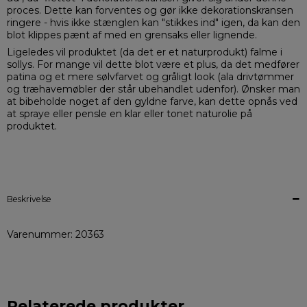
proces. Dette kan forventes og gør ikke dekorationskransen
ringere - hvis ikke stænglen kan "stikkes ind" igen, da kan den
blot klippes pænt af med en grensaks eller lignende.
Ligeledes vil produktet (da det er et naturprodukt) falme i
sollys. For mange vil dette blot være et plus, da det medfører
patina og et mere sølvfarvet og gråligt look (ala drivtømmer
og træhavemøbler der står ubehandlet udenfor). Ønsker man
at bibeholde noget af den gyldne farve, kan dette opnås ved
at spraye eller pensle en klar eller tonet naturolie på
produktet.
Beskrivelse
Varenummer: 20363
Relaterede produkter