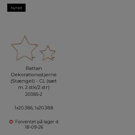
Nyhed
Rattan
Dekorationsstjerne
(Stængel) - CL (sæt
m. 2 stk/2 str)
20385-2
1x20.386, 1x20.388
Forventet på lager d.
18-09-26