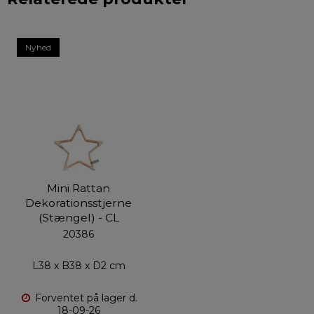
Nyhed
Mini Rattan
Dekorationsstjerne
(Stængel) - CL
20386
L38 x B38 x D2 cm
Forventet på lager d.
18-09-26