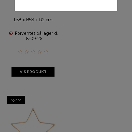
20388
L58 x B58 x D2 cm
Forventet på lager d.
18-09-26
VIS PRODUKT
Nyhed