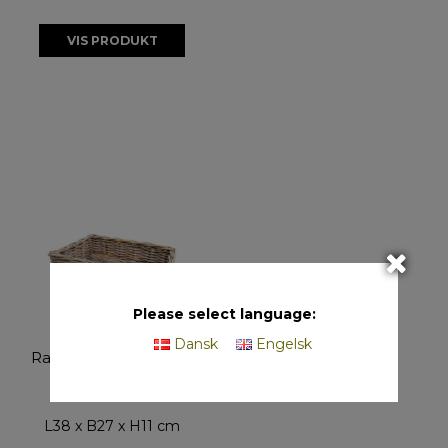
VIS PRODUKT
Please select language:
Midi Firkantet
Dansk
Engelsk
Rattanbakke - Kubu
20172
L38 x B27 x H11 cm