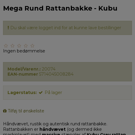
Mega Rund Rattanbakke - Kubu
Du skal være logget ind for at kunne lave bestillinger
Ingen bedømmelse
Model/Varenr.:
20074
EAN-nummer
5714045008284
Lagerstatus:
På lager
Tilføj til ønskeliste
Håndvævet, rustik og autentisk rund rattanbakke.
Rattanbakken er
håndvævet
(og dermed ikke
maskinlavet) med
massive
stængler
af
Kubu Grey rattan
,