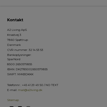
Kontakt
A2 Living ApS
Knastvej 3
7860 Spøttrup
Danmark
CVR-nummer
:
32 14 53 53
Bankoplysninger
:
SparNord
8500 2650579855
IBAN: DK2785002650579855
SWIFT: NYKBDKKK
Telefonnr.
:
+45 41 29 49 50 / NO TEXT
E-mail
:
mail@a2living.dk
Sitemap