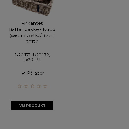
Firkantet
Rattanbakke - Kubu
(sæt m. 3 stk. / 3 str.)
20170
1x20.171, 1x20.172,
1x20.173
På lager
VIS PRODUKT