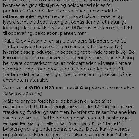
hvorved en god slidstyrke og holdbarhed sikres for
produktet. Grundet den store variation i udseendet af
rattanstænglerne, og med et miks af både mørkere og
lysere samt plettede stængler, opnås der her et naturligt
look og ikke to bakker vil være 100% ens. Bakken er perfekt
til opbevaring, dekoration, planter, mm.
Kubu Grey Rattan er en smule tyndere & blødere end CL
Rattan (anvendt i vores anden serie af rattanprodukter),
hvorfor disse produkter er bedst egnet til indendørs brug. De
kan uden problemer anvendes udendørs, men man skal dog
her være opmærksom på, at holdbarheden vil være kortere
sammenlignet med produkter fra vores anden serie i CL
Rattan - dette primært grundet forskellen i tykkelsen på de
anvendte materialer.
Varens mål:
Ø110 x H20 cm - ca. 4,4 kg
(de noterede mål er
bakkens ydermål)
.
Målene er med forbehold, da bakken er lavet af et
naturprodukt. Rattanstænglerne vil under tørringsprocessen
trække sig forskelligt sammen, hvorfor størrelsen/målene kan
variere en smule. Dette betyder også, at en rattanstængel
en sjælden gang imellem kan "springe ud", da "flettet" i
bakken giver sig under denne proces. Dette kan forventes
og gør ikke bakken ringere - hvis ikke stænglen kan "stikkes