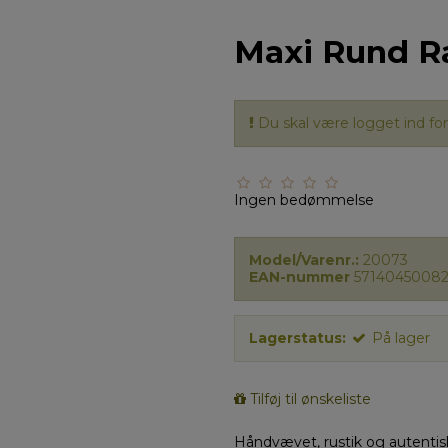
Maxi Rund R
Du skal være logget ind for 
Ingen bedømmelse
Model/Varenr.:
20073
EAN-nummer
5714045008
Lagerstatus:
På lager
Tilføj til ønskeliste
Håndvævet, rustik og autentis