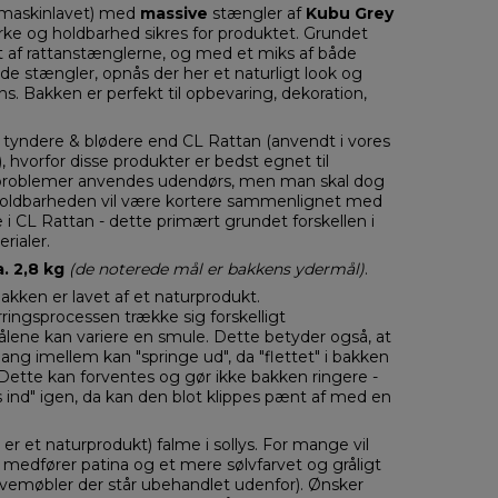
maskinlavet) med
massive
stængler
af
Kubu Grey
yrke og holdbarhed sikres for produktet. Grundet
t af rattanstænglerne, og med et miks af både
e stængler, opnås der her et naturligt look og
s. Bakken er perfekt til opbevaring, dekoration,
tyndere & blødere end CL Rattan (anvendt i vores
, hvorfor disse produkter er bedst egnet til
 problemer anvendes udendørs, men man skal dog
oldbarheden vil være kortere sammenlignet med
 i CL Rattan - dette primært grundet forskellen i
rialer.
. 2,8 kg
(de noterede mål er bakkens ydermål)
.
kken er lavet af et naturprodukt.
ringsprocessen trække sig forskelligt
lene kan variere en smule. Dette betyder også, at
ng imellem kan "springe ud", da "flettet" i bakken
Dette kan forventes og gør ikke bakken ringere -
s ind" igen, da kan den blot klippes pænt af med en
 er et naturprodukt) falme i sollys. For mange vil
t medfører patina og et mere sølvfarvet og gråligt
vemøbler der står ubehandlet udenfor). Ønsker