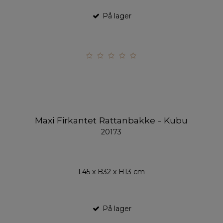
På lager
Maxi Firkantet Rattanbakke - Kubu
20173
L45 x B32 x H13 cm
På lager