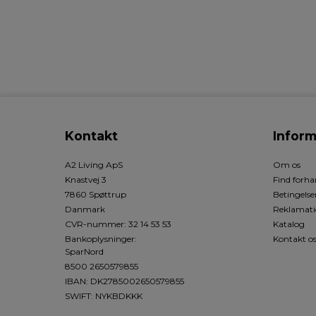
Kontakt
Inform
A2 Living ApS
Om os
Knastvej 3
Find forha
7860 Spøttrup
Betingelse
Danmark
Reklamati
CVR-nummer
:
32 14 53 53
Katalog
Bankoplysninger
:
Kontakt o
SparNord
8500 2650579855
IBAN: DK2785002650579855
SWIFT: NYKBDKKK