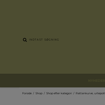
NYHEDER
Forside
/
Shop
/
Shop efter kategori
/
Rattankurve, urtepot