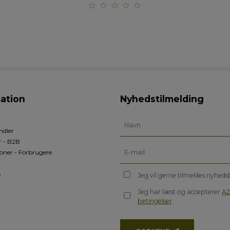
ation
Nyhedstilmelding
ndler
r - B2B
oner - Forbrugere
s
Jeg vil gerne tilmeldes nyhed
Jeg har læst og accepterer
A2
betingelser