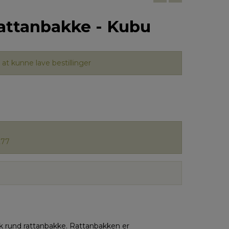
attanbakke - Kubu
at kunne lave bestillinger
277
k rund rattanbakke. Rattanbakken er