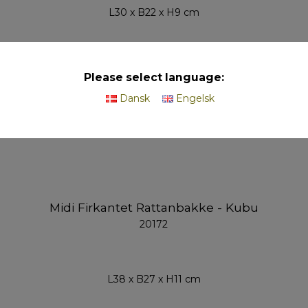
L30 x B22 x H9 cm
På lager
Please select language:
Dansk
Engelsk
Midi Firkantet Rattanbakke - Kubu
20172
L38 x B27 x H11 cm