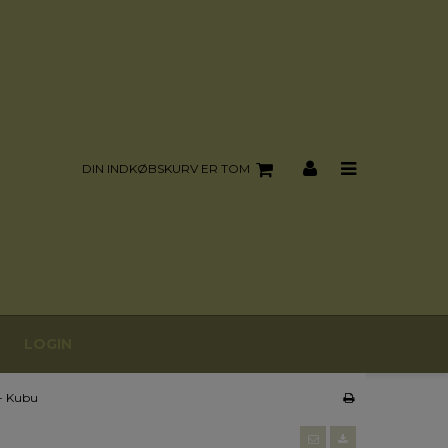
DIN INDKØBSKURV ER TOM
LOGIN
- Kubu