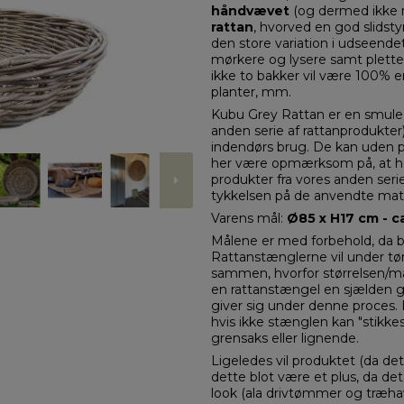
håndvævet
(og dermed ikke 
rattan
, hvorved en god slidst
den store variation i udseende
mørkere og lysere samt pletted
ikke to bakker vil være 100% en
planter, mm.
Kubu Grey Rattan er en smule 
anden serie af rattanprodukter)
indendørs brug. De kan uden
her være opmærksom på, at h
produkter fra vores anden serie
tykkelsen på de anvendte mate
Varens mål:
Ø85 x H17 cm - ca
Målene er med forbehold, da ba
Rattanstænglerne vil under tør
sammen, hvorfor størrelsen/må
en rattanstængel en sjælden ga
giver sig under denne proces. 
hvis ikke stænglen kan "stikke
grensaks eller lignende.
Ligeledes vil produktet (da det
dette blot være et plus, da de
look (ala drivtømmer og træha