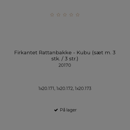
Firkantet Rattanbakke - Kubu (sæt m. 3
stk. / 3 str.)
20170
1x20.171, 1x20.172, 1x20.173
På lager