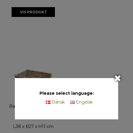
VIS PRODUKT
Please select language:
Midi Firkantet
Dansk
Engelsk
Rattanbakke - Kubu
20172
L38 x B27 x H11 cm