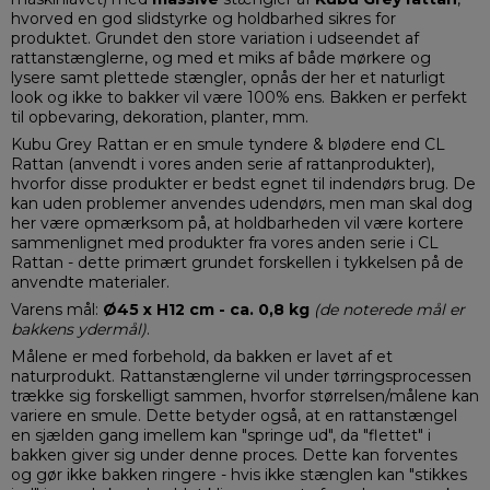
hvorved en god slidstyrke og holdbarhed sikres for
produktet. Grundet den store variation i udseendet af
rattanstænglerne, og med et miks af både mørkere og
lysere samt plettede stængler, opnås der her et naturligt
look og ikke to bakker vil være 100% ens. Bakken er perfekt
til opbevaring, dekoration, planter, mm.
Kubu Grey Rattan er en smule tyndere & blødere end CL
Rattan (anvendt i vores anden serie af rattanprodukter),
hvorfor disse produkter er bedst egnet til indendørs brug. De
kan uden problemer anvendes udendørs, men man skal dog
her være opmærksom på, at holdbarheden vil være kortere
sammenlignet med produkter fra vores anden serie i CL
Rattan - dette primært grundet forskellen i tykkelsen på de
anvendte materialer.
Varens mål:
Ø45 x H12 cm - ca. 0,8 kg
(de noterede mål er
bakkens ydermål)
.
Målene er med forbehold, da bakken er lavet af et
naturprodukt. Rattanstænglerne vil under tørringsprocessen
trække sig forskelligt sammen, hvorfor størrelsen/målene kan
variere en smule. Dette betyder også, at en rattanstængel
en sjælden gang imellem kan "springe ud", da "flettet" i
bakken giver sig under denne proces. Dette kan forventes
og gør ikke bakken ringere - hvis ikke stænglen kan "stikkes