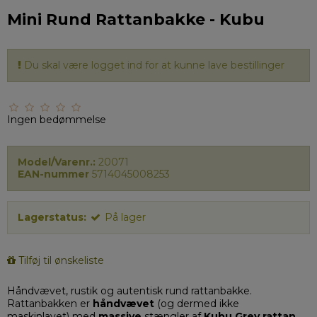
Mini Rund Rattanbakke - Kubu
Du skal være logget ind for at kunne lave bestillinger
Ingen bedømmelse
Model/Varenr.:
20071
EAN-nummer
5714045008253
Lagerstatus:
På lager
Tilføj til ønskeliste
Håndvævet, rustik og autentisk rund rattanbakke.
Rattanbakken er
håndvævet
(og dermed ikke
maskinlavet) med
massive
stængler
af
Kubu Grey rattan
,