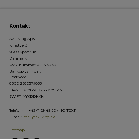
Kontakt
A2 Living ApS
Knastvej 3
7860 Spøttrup
Danmark
CVR-nummer
:
32 14 53 53
Bankoplysninger
:
SparNord
8500 2650579855
IBAN: DK2785002650579855
SWIFT: NYKBDKKK
Telefonnr.
:
+45 41 29 49 50 / NO TEXT
E-mail
:
mail@a2living.dk
Sitemap