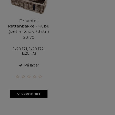
Firkantet
Rattanbakke - Kubu
(sæt m. 3 stk. / 3 str.)
20170
1x20.171, 1x20.172,
1x20.173
På lager
VIS PRODUKT